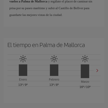
vuelos a Palma de Mallorca
y regálate el placer de caminar sin
prisa por su paseo marítimo y subir al Castillo de Bellver para
guardarte las mejores vistas de la ciudad.
El tiempo en Palma de Mallorca
Enero
Febrero
Marzo
13º
/
9º
13º
/
8º
16º
/
10º