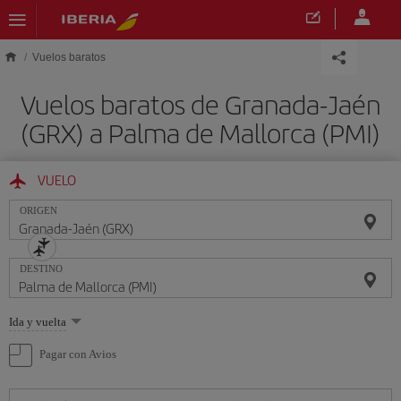
Saltar al contenido principal
Vuelos baratos
Vuelos baratos de Granada-Jaén
(GRX) a Palma de Mallorca (PMI)
VUELO
ORIGEN
DESTINO
Seleccione
Ida y vuelta
una
opción
Pagar con Avios