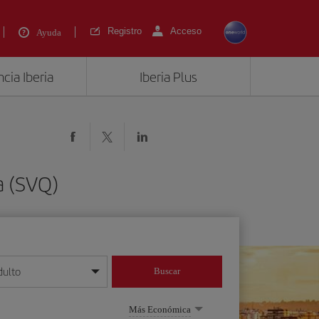
Registro
Acceso
Ayuda
cia Iberia
Iberia Plus
a (SVQ)
dulto
Buscar
o día/mes/año
Más Económica