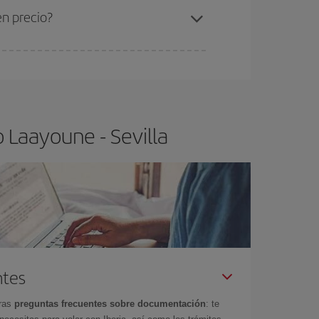
en precio?
ser flexible.
Lo normal es que
cuanto antes
 poco abiertos, podrás
elegir el precio más
 Laayoune - Sevilla
ntes
tras
preguntas frecuentes sobre documentación
: te