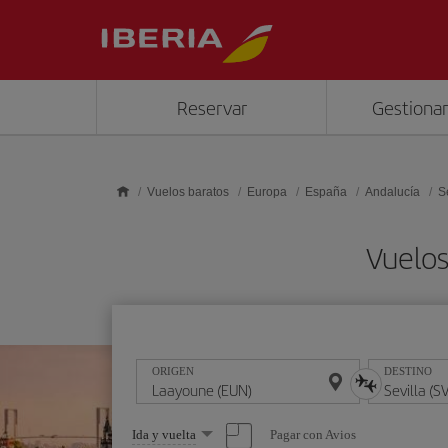
Saltar al contenido principal
Reservar
Gestionar
Vuelos baratos
Europa
España
Andalucía
S
Vuelos
ORIGEN
DESTINO
Seleccione
Pagar con Avios
Ida y vuelta