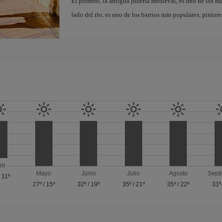
El primero, la antigua judería medieval, es uno de los m
lado del río, es uno de los barrios más populares, pintor
ril
Mayo
Junio
Julio
Agosto
Sept
/
11º
27º
/
15º
32º
/
19º
35º
/
21º
35º
/
22º
31º