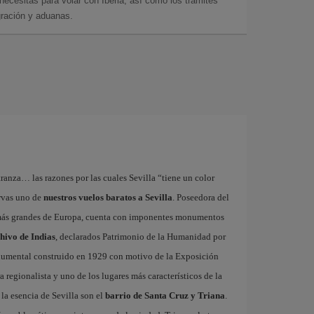
cesitas para volar con Iberia, así como los trámites
gración y aduanas.
tranza… las razones por las cuales Sevilla “tiene un color
ervas uno de
nuestros vuelos baratos a Sevilla
. Poseedora del
 más grandes de Europa, cuenta con imponentes monumentos
chivo de Indias
, declarados Patrimonio de la Humanidad por
onumental construido en 1929 con motivo de la Exposición
 regionalista y uno de los lugares más característicos de la
la esencia de Sevilla son el
barrio de Santa Cruz y Triana
.