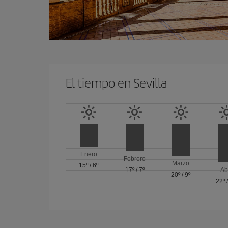
El tiempo en Sevilla
Enero
Febrero
Marzo
15º
/
6º
17º
/
7º
Ab
20º
/
9º
22º