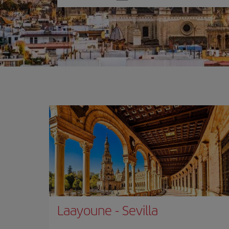
una
opción
Laayoune
-
Sevilla