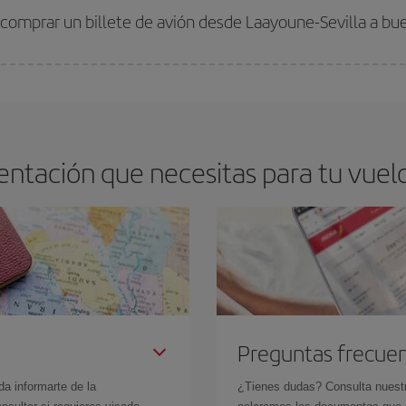
 comprar un billete de avión desde Laayoune-Sevilla a bu
os baratos. Las claves para encontrar los mejores precios son
anticiparte y 
drán. Además, si buscas los vuelos con las fechas y los horarios del viaje un
ntación que necesitas para tu vuelo
Preguntas frecue
da informarte de la
¿Tienes dudas? Consulta nues