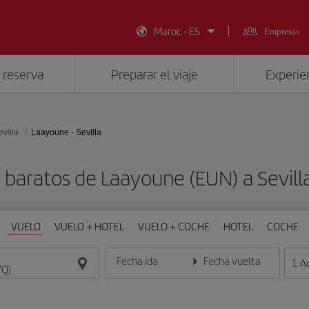
Maroc - ES
Empresas
 reserva
Preparar el viaje
Experien
evilla
Laayoune - Sevilla
 baratos de Laayoune (EUN) a Sevill
VUELO
VUELO + HOTEL
VUELO + COCHE
HOTEL
COCHE
Fecha ida
Fecha vuelta
1
A
Introduce la fecha en formato día/mes/año
Introduce la fecha en format