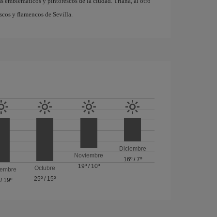
ás emblemáticos y pintorescos de la ciudad. Triana, al otro
escos y flamencos de Sevilla.
Diciembre
Noviembre
16º
/
7º
19º
/
10º
Octubre
iembre
25º
/
15º
/
19º