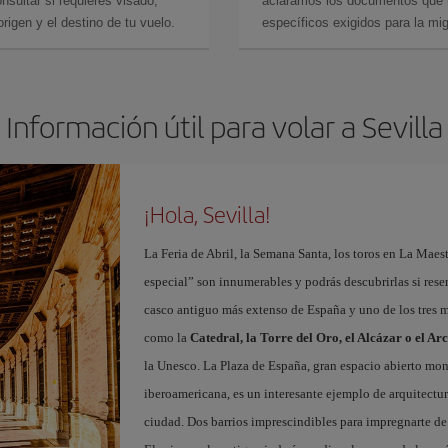
sultar si requieres visado,
aclaramos los documentos que ne
rigen y el destino de tu vuelo.
específicos exigidos para la mi
Información útil para volar a Sevilla
¡Hola, Sevilla!
La Feria de Abril, la Semana Santa, los toros en La Maes
especial” son innumerables y podrás descubrirlas si res
casco antiguo más extenso de España y uno de los tres
como la
Catedral, la Torre del Oro, el Alcázar o el Ar
la Unesco. La Plaza de España, gran espacio abierto m
iberoamericana, es un interesante ejemplo de arquitectura
ciudad. Dos barrios imprescindibles para impregnarte de 