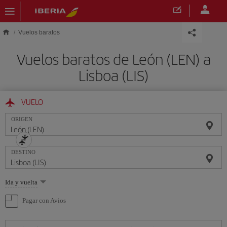
Saltar al contenido principal
Vuelos baratos
Vuelos baratos de León (LEN) a
Lisboa (LIS)
VUELO
ORIGEN
DESTINO
Seleccione
Ida y vuelta
una
opción
Pagar con Avios