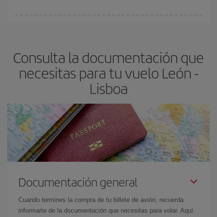
vayan agotando. Por eso, comprar con antelación es
fundamental
para conseguir
vuelos baratos a León-Lisboa-
En Iberia, tenemos distintas tarifas para garantizarte el mejor
dest
.
precio según tus necesidades de viaje. La tarifa básica, te
asegura el vuelo más barato.
Consulta la documentación que
necesitas para tu vuelo León -
Lisboa
Documentación general
Cuando termines la compra de tu billete de avión, recuerda
informarte de la documentación que necesitas para volar. Aquí