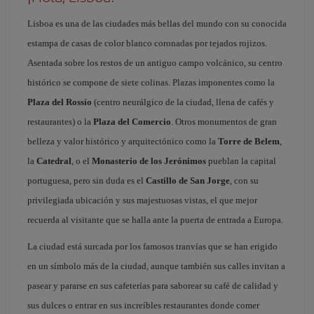
Lisboa es una de las ciudades más bellas del mundo con su conocida
estampa de casas de color blanco coronadas por tejados rojizos.
Asentada sobre los restos de un antiguo campo volcánico, su centro
histórico se compone de siete colinas. Plazas imponentes como la
Plaza del Rossío
(centro neurálgico de la ciudad, llena de cafés y
restaurantes) o la
Plaza del Comercio
. Otros monumentos de gran
belleza y valor histórico y arquitectónico como la
Torre de Belem
,
la
Catedral
, o el
Monasterio de los Jerónimos
pueblan la capital
portuguesa, pero sin duda es el
Castillo de San Jorge
, con su
privilegiada ubicación y sus majestuosas vistas, el que mejor
recuerda al visitante que se halla ante la puerta de entrada a Europa.
La ciudad está surcada por los famosos tranvías que se han erigido
en un símbolo más de la ciudad, aunque también sus calles invitan a
pasear y pararse en sus cafeterías para saborear su café de calidad y
sus dulces o entrar en sus increíbles restaurantes donde comer