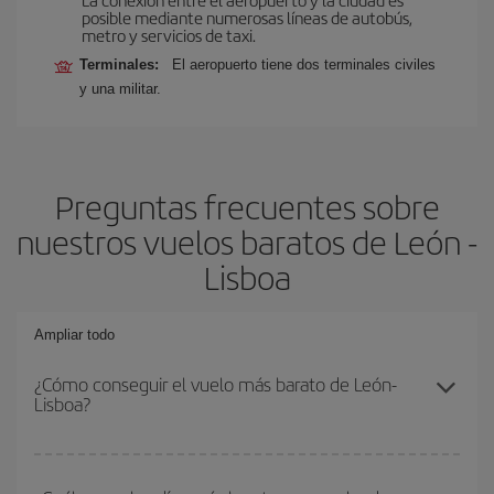
posible mediante numerosas líneas de autobús,
metro y servicios de taxi.
Terminales:
El aeropuerto tiene dos terminales civiles
y una militar.
Preguntas frecuentes sobre
nuestros vuelos baratos de León -
Lisboa
Ampliar todo
¿Cómo conseguir el vuelo más barato de León-
Lisboa?
Podrás ahorrar en tu billete de avión de León-Lisboa-dest y
conseguir el vuelo más barato si evitas temporadas altas,