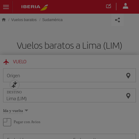
Saltar al contenido principal
Vuelos baratos
Sudamérica
Vuelos baratos a Lima (LIM)
VUELO
Origen
DESTINO
Seleccione
Ida y vuelta
una
opción
Pagar con Avios