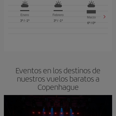
Enero
Febrero
Marzo
3º
/
-1º
3º
/
-1º
6º
/
0º
Eventos en los destinos de
nuestros vuelos baratos a
Copenhague