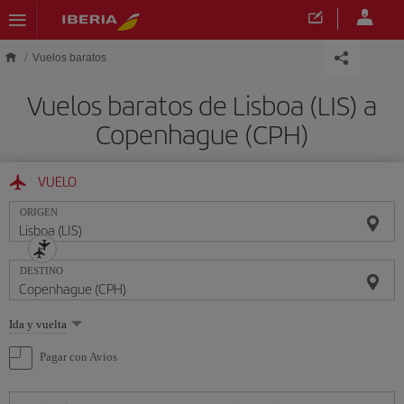
Saltar al contenido principal
Vuelos baratos
Vuelos baratos de Lisboa (LIS) a
Copenhague (CPH)
VUELO
ORIGEN
DESTINO
Seleccione
Ida y vuelta
una
opción
Pagar con Avios