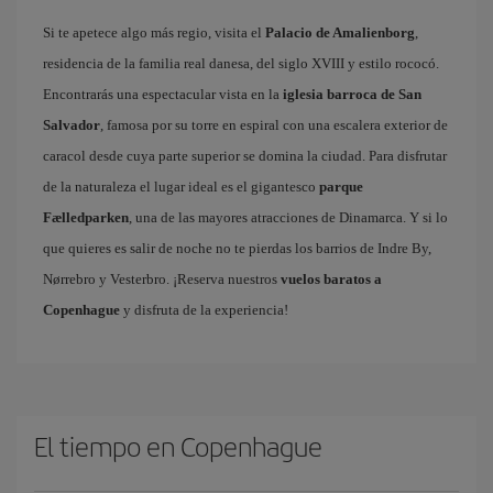
Si te apetece algo más regio, visita el
Palacio de Amalienborg
,
residencia de la familia real danesa, del siglo XVIII y estilo rococó.
Encontrarás una espectacular vista en la
iglesia barroca de San
Salvador
, famosa por su torre en espiral con una escalera exterior de
caracol desde cuya parte superior se domina la ciudad. Para disfrutar
de la naturaleza el lugar ideal es el gigantesco
parque
Fælledparken
, una de las mayores atracciones de Dinamarca. Y si lo
que quieres es salir de noche no te pierdas los barrios de Indre By,
Nørrebro y Vesterbro. ¡Reserva nuestros
vuelos baratos a
Copenhague
y disfruta de la experiencia!
El tiempo en Copenhague