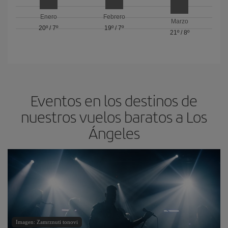
Enero
Febrero
Marzo
20º
/
7º
19º
/
7º
21º
/
8º
Eventos en los destinos de
nuestros vuelos baratos a Los
Ángeles
Imagen: Zamrznuti tonovi