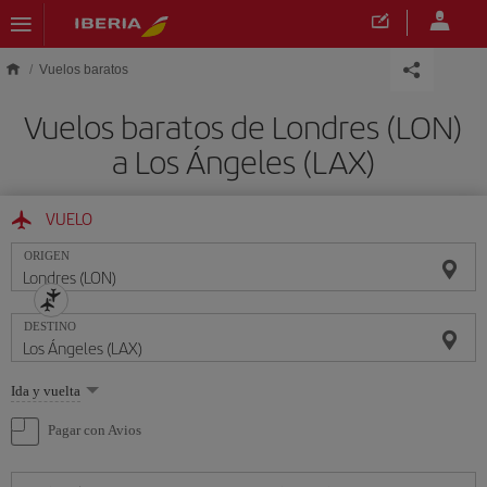
Saltar al contenido principal
Vuelos baratos
Vuelos baratos de Londres (LON)
a Los Ángeles (LAX)
VUELO
ORIGEN
DESTINO
Seleccione
Ida y vuelta
una
opción
Pagar con Avios