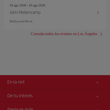
10 ago 2026 - 10 ago 2026
John Mellencamp
Hollywood Bowl
Consulta todos los eventos en Los Ángeles
En la red
De tu interés
Tu seguridad es lo primero
Iberia es más