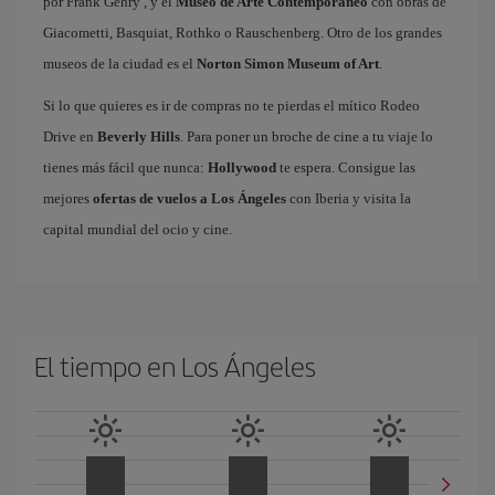
por Frank Gehry , y el
Museo de Arte Contemporáneo
con obras de
Giacometti, Basquiat, Rothko o Rauschenberg. Otro de los grandes
museos de la ciudad es el
Norton Simon Museum of Art
.
Si lo que quieres es ir de compras no te pierdas el mítico Rodeo
Drive en
Beverly Hills
. Para poner un broche de cine a tu viaje lo
tienes más fácil que nunca:
Hollywood
te espera. Consigue las
mejores
ofertas de vuelos a Los Ángeles
con Iberia y visita la
capital mundial del ocio y cine.
El tiempo en Los Ángeles