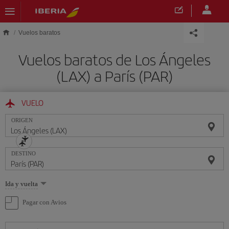
Saltar al contenido principal
Vuelos baratos
Vuelos baratos de Los Ángeles
(LAX) a París (PAR)
VUELO
ORIGEN
DESTINO
Seleccione
Ida y vuelta
una
opción
Pagar con Avios