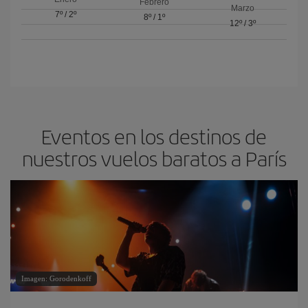
Febrero
Marzo
7º
/
2º
8º
/
1º
12º
/
3º
Eventos en los destinos de
nuestros vuelos baratos a París
Imagen: Gorodenkoff