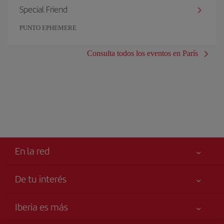
Special Friend
PUNTO EPHEMERE
Consulta todos los eventos en París
En la red
De tu interés
Tu seguridad es lo primero
Iberia es más
Accesibilidad