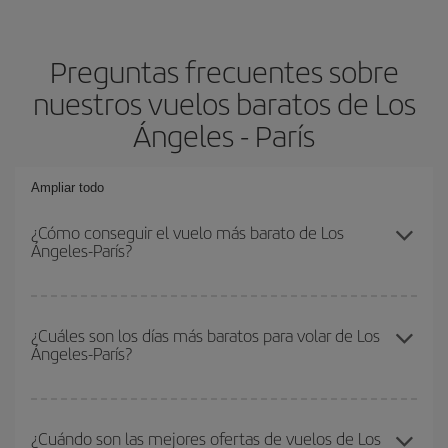
Preguntas frecuentes sobre
nuestros vuelos baratos de Los
Ángeles - París
Ampliar todo
¿Cómo conseguir el vuelo más barato de Los
Ángeles-París?
Podrás ahorrar en tu billete de avión de Los Ángeles-París-dest y
conseguir el vuelo más barato si evitas temporadas altas,
¿Cuáles son los días más baratos para volar de Los
Ángeles-París?
compras con antelación y puedes ser flexible con las fechas y
horarios de ida y vuelta.
Para saber qué días te saldrá más económico volar, solo tienes
que empezar una consulta en nuestro
buscador de vuelos
¿Cuándo son las mejores ofertas de vuelos de Los