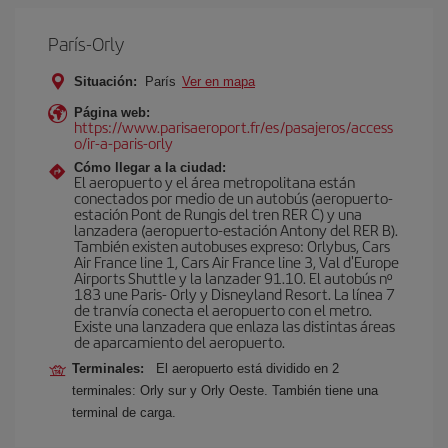
París-Orly
Situación:
París
Ver en mapa
Página web:
https://www.parisaeroport.fr/es/pasajeros/access
o/ir-a-paris-orly
Cómo llegar a la ciudad:
El aeropuerto y el área metropolitana están
conectados por medio de un autobús (aeropuerto-
estación Pont de Rungis del tren RER C) y una
lanzadera (aeropuerto-estación Antony del RER B).
También existen autobuses expreso: Orlybus, Cars
Air France line 1, Cars Air France line 3, Val d'Europe
Airports Shuttle y la lanzader 91.10. El autobús nº
183 une Paris- Orly y Disneyland Resort. La línea 7
de tranvía conecta el aeropuerto con el metro.
Existe una lanzadera que enlaza las distintas áreas
de aparcamiento del aeropuerto.
Terminales:
El aeropuerto está dividido en 2
terminales: Orly sur y Orly Oeste. También tiene una
terminal de carga.