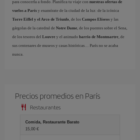
para conocerla a fondo. Planifica tu viaje con
nuestras ofertas de
vuelos a París
y enamórate de la ciudad de la luz: de la icónica
Torre Eiffel y el Arco de Triunfo
, de los
Campos Elíseos
y las
gárgolas de la catedral de
Notre Dame
, de los puentes sobre el Sena,
de los tesoros del
Louvre
y el animado
barrio de Montmartre
, de
sus centenares de museos y casas históricas… París no se acaba
nunca.
Precios promedios en París
Restaurantes
Comida, Restaurante Barato
15,00 €