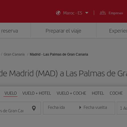
Maroc - ES
Empresas
 reserva
Preparar el viaje
Experien
Gran Canaria
Madrid - Las Palmas de Gran Canaria
de Madrid (MAD) a Las Palmas de Gr
VUELO
VUELO + HOTEL
VUELO + COCHE
HOTEL
COCHE
Fecha ida
Fecha vuelta
1
A
Introduce la fecha en formato día/mes/año
Introduce la fecha en format