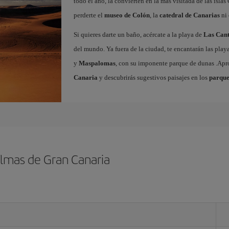
todo el año, la convierten en la más visitada de las islas 
perderte el
museo de Colón
, la
catedral de Canarias
ni 
Si quieres darte un baño, acércate a la playa de
Las Cant
del mundo. Ya fuera de la ciudad, te encantarán las play
y
Maspalomas
, con su imponente parque de dunas .Ap
Canaria
y descubrirás sugestivos paisajes en los
parque
almas de Gran Canaria