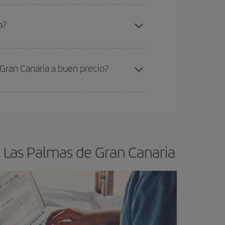
elo y de que las tarifas más baratas (turista)
adrid-Las Palmas de Gran Canaria-dest
.
a?
ra el vuelo más barato.
Gran Canaria a buen precio?
ser flexible.
Lo normal es que
cuanto antes
 poco abiertos, podrás
elegir el precio más
- Las Palmas de Gran Canaria