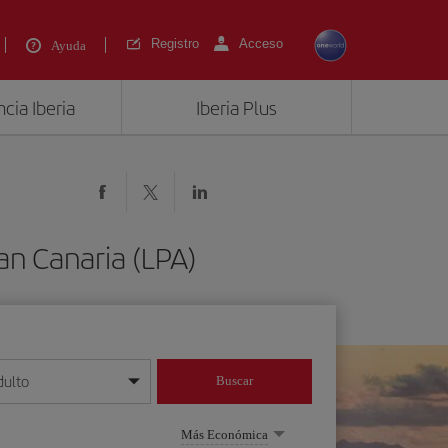
Registro
Acceso
Ayuda
cia Iberia
Iberia Plus
an Canaria (LPA)
dulto
Buscar
o día/mes/año
Más Económica