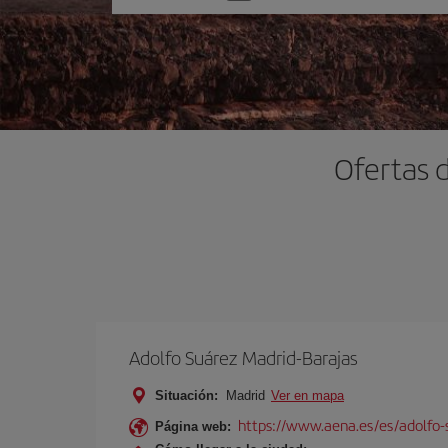
una
opción
Ofertas 
Adolfo Suárez Madrid-Barajas
Situación:
Madrid
Ver en mapa
https://www.aena.es/es/adolfo-
Página web: