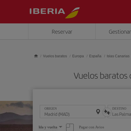
Saltar al contenido principal
Reservar
Gestionar
Vuelos baratos
Europa
España
Islas Canarias
Vuelos baratos 
ORIGEN
DESTINO
Seleccione
Pagar con Avios
Ida y vuelta