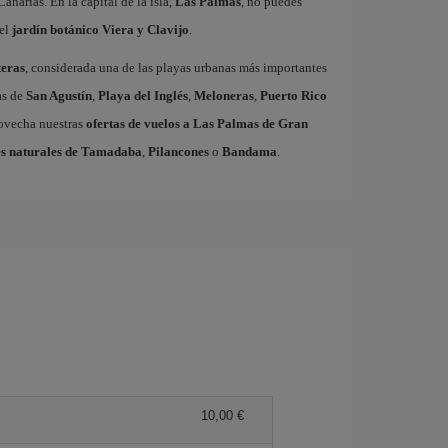
Canarias. En la capital de la isla,
Las Palmas
, no puedes
el
jardín botánico Viera y Clavijo
.
eras
, considerada una de las playas urbanas más importantes
as de
San Agustín
,
Playa del Inglés
,
Meloneras
,
Puerto Rico
rovecha nuestras
ofertas de vuelos a Las Palmas de Gran
s naturales de Tamadaba
,
Pilancones
o
Bandama
.
10,00 €