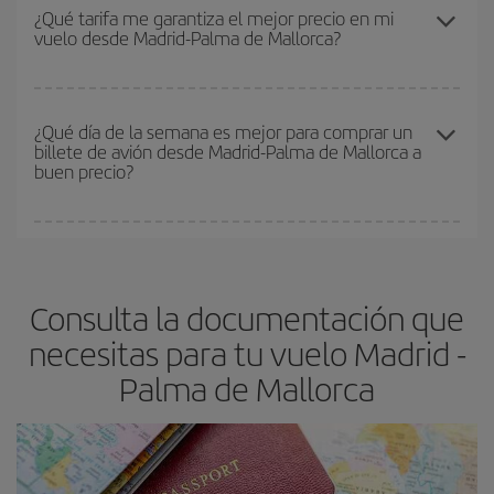
Los precios dependen de las plazas que queden libres en el vuelo
¿Qué tarifa me garantiza el mejor precio en mi
vuelo desde Madrid-Palma de Mallorca?
y de que las tarifas más baratas (turista) estén disponibles o se
vayan agotando. Por eso, comprar con antelación es
fundamental
para conseguir
vuelos baratos a Madrid-Palma de
En Iberia, tenemos distintas tarifas para garantizarte el mejor
Mallorca-dest
.
precio según tus necesidades de viaje. La tarifa básica, te
¿Qué día de la semana es mejor para comprar un
billete de avión desde Madrid-Palma de Mallorca a
asegura el vuelo más barato.
buen precio?
Cualquier día de la semana puedes encontrar vuelos baratos. Las
claves para encontrar los mejores precios son
anticiparte y ser
flexible.
Lo normal es que
cuanto antes
reserves tus billetes de
Consulta la documentación que
avión más baratos te saldrán. Además, si buscas los vuelos con
las fechas y los horarios del viaje un poco abiertos, podrás
elegir
necesitas para tu vuelo Madrid -
el precio más barato.
Palma de Mallorca