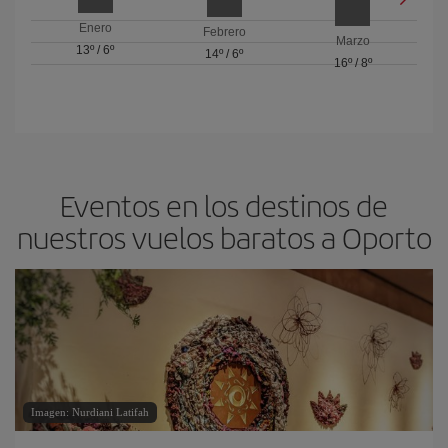
Enero
Febrero
Marzo
13º
/
6º
14º
/
6º
16º
/
8º
Eventos en los destinos de
nuestros vuelos baratos a Oporto
Imagen: Nurdiani Latifah