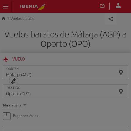
Saltar al contenido principal
Vuelos baratos
Vuelos baratos de Málaga (AGP) a
Oporto (OPO)
VUELO
ORIGEN
DESTINO
Seleccione
Ida y vuelta
una
opción
Pagar con Avios