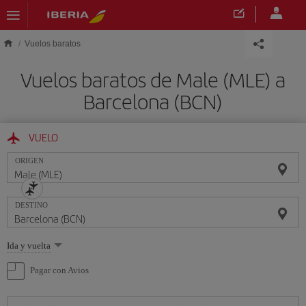
Saltar al contenido principal
Vuelos baratos
Vuelos baratos de Male (MLE) a
Barcelona (BCN)
VUELO
ORIGEN
DESTINO
Seleccione
Ida y vuelta
una
opción
Pagar con Avios