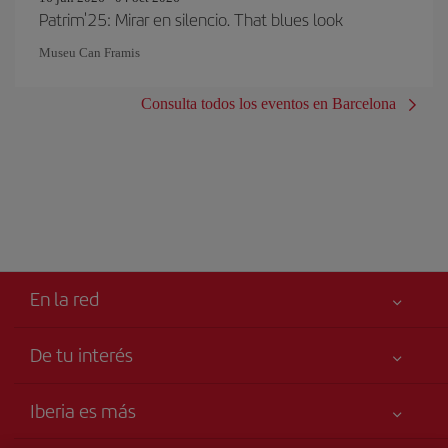
Patrim'25: Mirar en silencio. That blues look
Museu Can Framis
Consulta todos los eventos en Barcelona
En la red
De tu interés
Tu seguridad es lo primero
Iberia es más
Accesibilidad
Noticias y Novedades