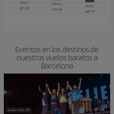
Enero
Febrero
Marzo
12º
/
4º
13º
/
4º
16º
/
7º
Eventos en los destinos de
nuestros vuelos baratos a
Barcelona
Imagen: Raph_PH