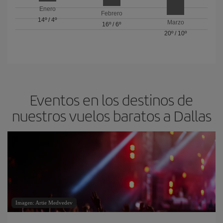
Enero
Febrero
14º
/
4º
Marzo
16º
/
6º
20º
/
10º
Eventos en los destinos de
nuestros vuelos baratos a Dallas
Imagen: Artie Medvedev