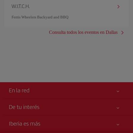
W.I.T.C.H.
Ferris Wheelers Backyard and BBQ
Consulta todos los eventos en Dallas
En la red
De tu interés
Tu seguridad es lo primero
Iberia es más
Accesibilidad