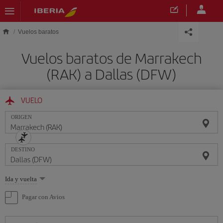
Saltar al contenido principal
Vuelos baratos
Vuelos baratos de Marrakech
(RAK) a Dallas (DFW)
VUELO
ORIGEN
DESTINO
Seleccione
Ida y vuelta
una
opción
Pagar con Avios