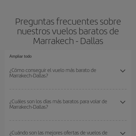
Preguntas frecuentes sobre
nuestros vuelos baratos de
Marrakech - Dallas
Ampliar todo
¿Cómo conseguir el vuelo más barato de
Marrakech-Dallas?
Podrás ahorrar en tu billete de avión de Marrakech-Dallas-dest y
conseguir el vuelo más barato si evitas temporadas altas,
¿Cuáles son los días más baratos para volar de
Marrakech-Dallas?
compras con antelación y puedes ser flexible con las fechas y
horarios de ida y vuelta.
Para saber qué días te saldrá más económico volar, solo tienes
que empezar una consulta en nuestro
buscador de vuelos
¿Cuándo son las mejores ofertas de vuelos de