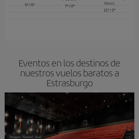
Marzo
5º
/
0º
7º
/
0º
11º
/
2º
Eventos en los destinos de
nuestros vuelos baratos a
Estrasburgo
Imagen: Nomad_Soul