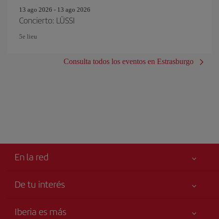
13 ago 2026 - 13 ago 2026
Concierto: LÜSSI
5e lieu
Consulta todos los eventos en Estrasburgo
En la red
De tu interés
Tu seguridad es lo primero
Iberia es más
Accesibilidad