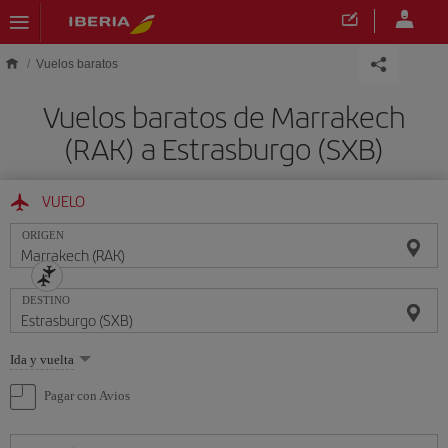
Saltar al contenido principal
Vuelos baratos
Vuelos baratos de Marrakech
(RAK) a Estrasburgo (SXB)
VUELO
ORIGEN
DESTINO
Seleccione
Ida y vuelta
una
opción
Pagar con Avios