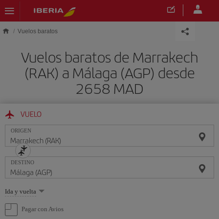
Saltar al contenido principal
Vuelos baratos
Vuelos baratos de Marrakech
(RAK) a Málaga (AGP) desde
2658 MAD
VUELO
ORIGEN
DESTINO
Seleccione
Ida y vuelta
una
opción
Pagar con Avios