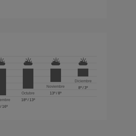
Diciembre
Noviembre
8º
/
3º
Octubre
13º
/
8º
iembre
18º
/
13º
/
16º