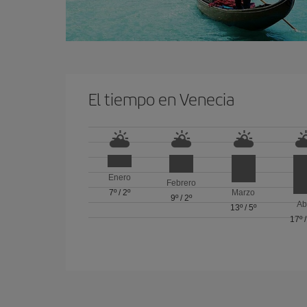
El tiempo en Venecia
Enero
Febrero
7º
/
2º
Marzo
9º
/
2º
Ab
13º
/
5º
17º