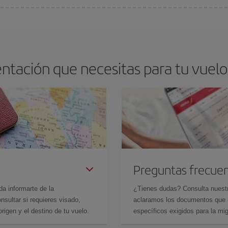
arte el mejor precio según tus necesidades de viaje. La tarifa básica, te asegu
ntación que necesitas para tu vuelo
Preguntas frecue
da informarte de la
¿Tienes dudas? Consulta nues
sultar si requieres visado,
aclaramos los documentos que ne
rigen y el destino de tu vuelo.
específicos exigidos para la mi