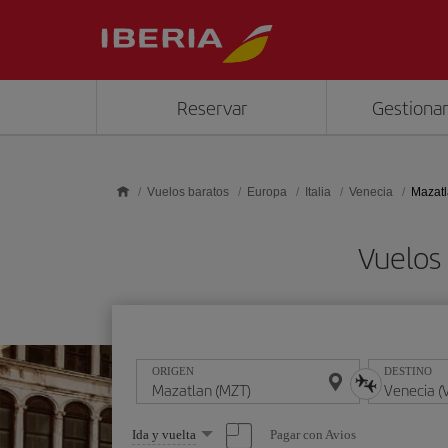
Saltar al contenido principal
Reservar
Gestionar
Vuelos baratos
Europa
Italia
Venecia
Mazatl
Vuelos
ORIGEN
DESTINO
Seleccione
Pagar con Avios
Ida y vuelta