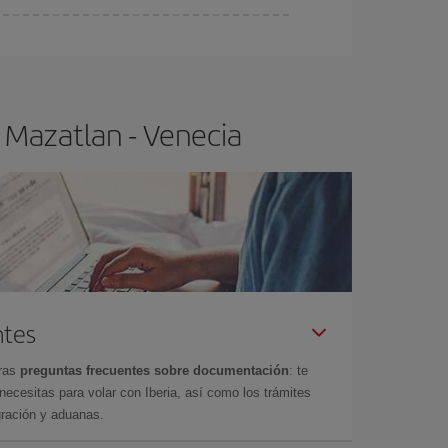
ra el vuelo más barato.
 Mazatlan - Venecia
ntes
tras
preguntas frecuentes sobre documentación
: te
cesitas para volar con Iberia, así como los trámites
gración y aduanas.