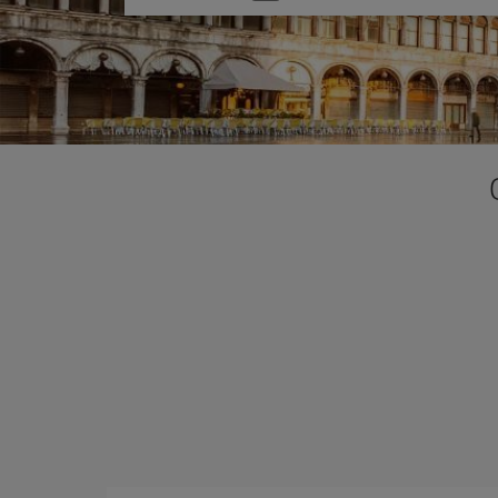
una
opción