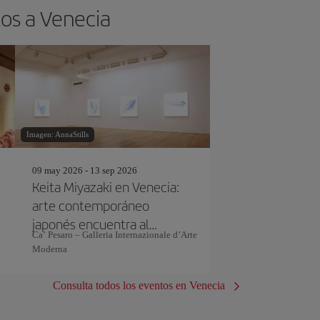
tos a Venecia
Imagen: AnnaStills
09 may 2026 - 13 sep 2026
Keita Miyazaki en Venecia:
arte contemporáneo
japonés encuentra al
Ca’ Pesaro – Galleria Internazionale d’Arte
Antiguo Oriente
Moderna
Consulta todos los eventos en Venecia