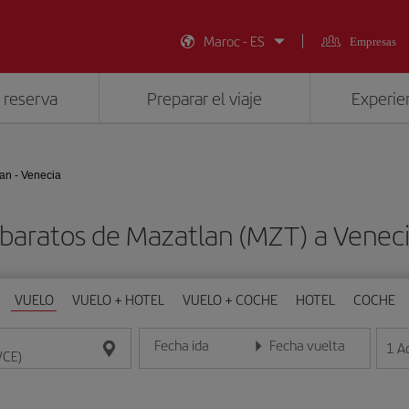
Maroc - ES
Empresas
 reserva
Preparar el viaje
Experien
an - Venecia
 baratos de Mazatlan (MZT) a Veneci
VUELO
VUELO + HOTEL
VUELO + COCHE
HOTEL
COCHE
Fecha ida
Fecha vuelta
1
A
Introduce la fecha en formato día/mes/año
Introduce la fecha en format