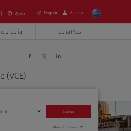
Registro
Acceso
Ayuda
cia Iberia
Iberia Plus
a (VCE)
dulto
Buscar
o día/mes/año
Más Económica