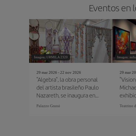
Eventos en l
Imagen: URMILA 2320
Imagen: miha
29 mar 2026 - 22 nov 2026
29 mar 20
"Algebra", la obra personal
"Visio
del artista brasileño Paulo
Michae
Nazareth, se inaugura en
exhibi
la Colección Pinault
Grassi
Palazzo Grassi
Teatrino d