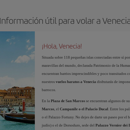
Información útil para volar a Veneci
¡Hola, Venecia!
Situada sobre 118 pequeñas islas conectadas entre sí po
maravillas del mundo, declarada Patrimonio de la Human
encuentran barrios imprescindibles y poco transitados
nuestros
vuelos baratos a Venecia
disfrutarás de impone
barrocos.
En la
Plaza de San Marcos
se encuentran algunos de 
Marcos
, el
Campanile o el Palacio Ducal
. Entre los pa
o el Palazzo Fortuny. No dejes de darte un paseo por el 
judío) o el de Dorsoduro, sede del
Palazzo Vernier dei 