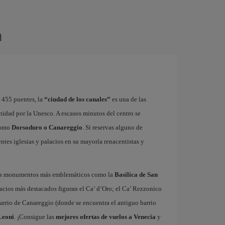
a
r 455 puentes, la
“ciudad de los canales”
es una de las
idad por la Unesco. A escasos minutos del centro se
 como
Dorsoduro o Canareggio
. Si reservas alguno de
ntes iglesias y palacios en su mayoría renacentistas y
sus monumentos más emblemáticos como la
Basílica de San
lacios más destacados figuran el Ca’ d’Oro; el Ca’ Rezzonico
barrio de Canareggio (donde se encuentra el antiguo barrio
Leoni
. ¡Consigue las
mejores ofertas de vuelos a Venecia
y