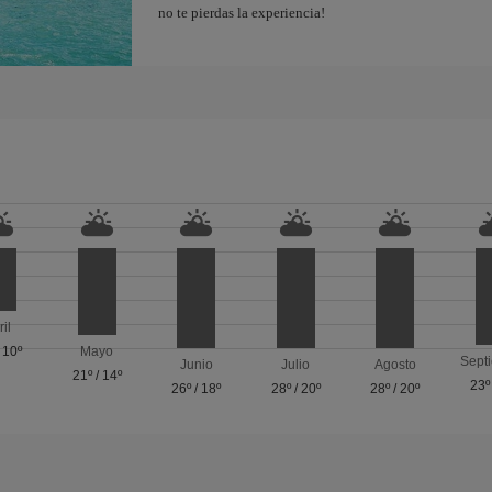
no te pierdas la experiencia!
ril
/
10º
Mayo
Sept
Junio
Julio
Agosto
21º
/
14º
23º
26º
/
18º
28º
/
20º
28º
/
20º