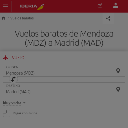
Saltar al contenido principal
Vuelos baratos
Vuelos baratos de Mendoza
(MDZ) a Madrid (MAD)
VUELO
ORIGEN
DESTINO
Seleccione
Ida y vuelta
una
opción
Pagar con Avios