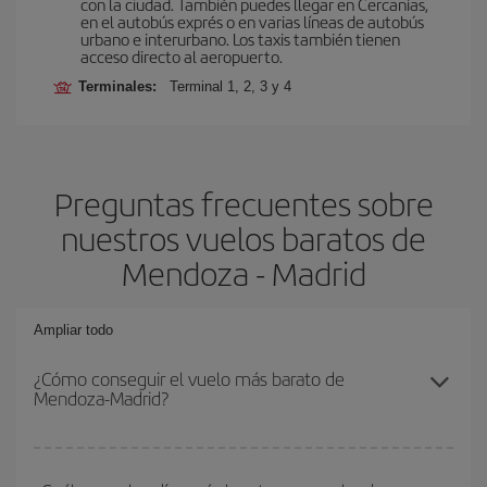
con la ciudad. También puedes llegar en Cercanías,
en el autobús exprés o en varias líneas de autobús
urbano e interurbano. Los taxis también tienen
acceso directo al aeropuerto.
Terminales:
Terminal 1, 2, 3 y 4
Preguntas frecuentes sobre
nuestros vuelos baratos de
Mendoza - Madrid
Ampliar todo
¿Cómo conseguir el vuelo más barato de
Mendoza-Madrid?
Podrás ahorrar en tu billete de avión de Mendoza-Madrid-dest y
conseguir el vuelo más barato si evitas temporadas altas,