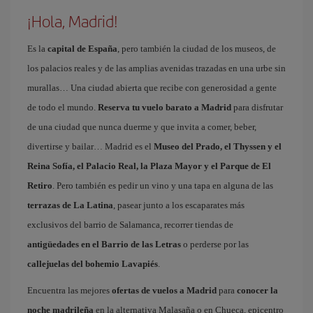
¡Hola, Madrid!
Es la
capital de España
, pero también la ciudad de los museos, de
los palacios reales y de las amplias avenidas trazadas en una urbe sin
murallas… Una ciudad abierta que recibe con generosidad a gente
de todo el mundo.
Reserva tu vuelo barato a Madrid
para disfrutar
de una ciudad que nunca duerme y que invita a comer, beber,
divertirse y bailar… Madrid es el
Museo del Prado, el Thyssen y el
Reina Sofía, el Palacio Real, la Plaza Mayor y el Parque de El
Retiro
. Pero también es pedir un vino y una tapa en alguna de las
terrazas de La Latina
, pasear junto a los escaparates más
exclusivos del barrio de Salamanca, recorrer tiendas de
antigüedades en el Barrio de las Letras
o perderse por las
callejuelas del bohemio Lavapiés
.
Encuentra las mejores
ofertas de vuelos a Madrid
para
conocer la
noche madrileña
en la alternativa Malasaña o en Chueca, epicentro