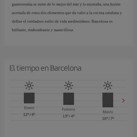
gastronomía se nutre de lo mejor del mar y la montaña, una fusión
acertada de estos dos elementos que da valor a la cocina catalana y
define el verdadero estilo de vida mediterráneo. Barcelona es
brillante, rimbombante y maravillosa.
El tiempo en Barcelona
Enero
Febrero
Marzo
12º
/
4º
13º
/
4º
16º
/
7º