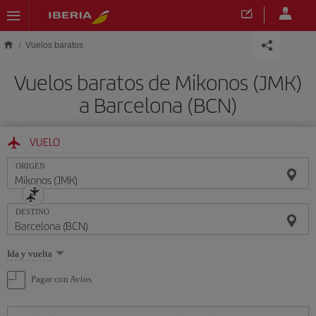
Saltar al contenido principal
Vuelos baratos
Vuelos baratos de Mikonos (JMK)
a Barcelona (BCN)
VUELO
ORIGEN
DESTINO
Seleccione
Ida y vuelta
una
opción
Pagar con Avios