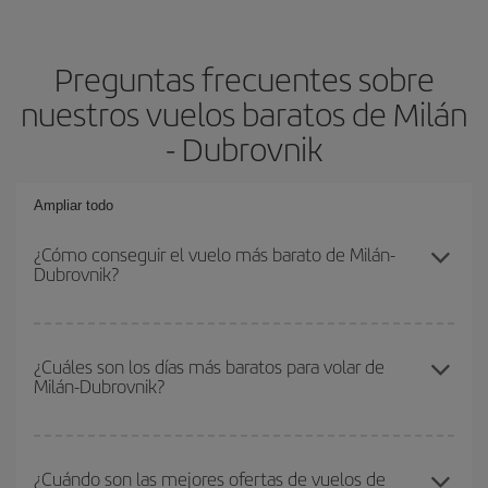
Preguntas frecuentes sobre
nuestros vuelos baratos de Milán
- Dubrovnik
Ampliar todo
¿Cómo conseguir el vuelo más barato de Milán-
Dubrovnik?
Podrás ahorrar en tu billete de avión de Milán-Dubrovnik-dest y
conseguir el vuelo más barato si evitas temporadas altas,
¿Cuáles son los días más baratos para volar de
Milán-Dubrovnik?
compras con antelación y puedes ser flexible con las fechas y
horarios de ida y vuelta.
Para saber qué días te saldrá más económico volar, solo tienes
que empezar una consulta en nuestro
buscador de vuelos
¿Cuándo son las mejores ofertas de vuelos de