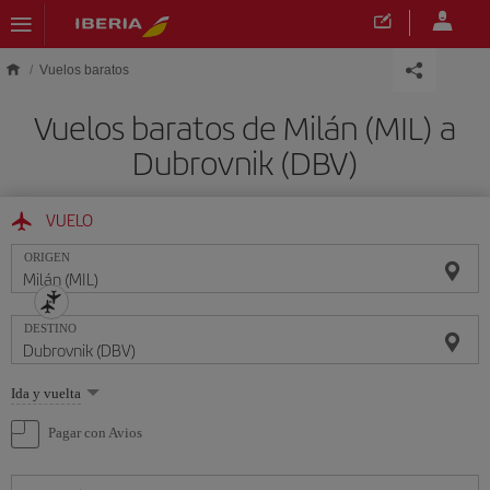
Saltar al contenido principal
Vuelos baratos
Vuelos baratos de Milán (MIL) a
Dubrovnik (DBV)
VUELO
ORIGEN
DESTINO
Seleccione
Ida y vuelta
una
opción
Pagar con Avios