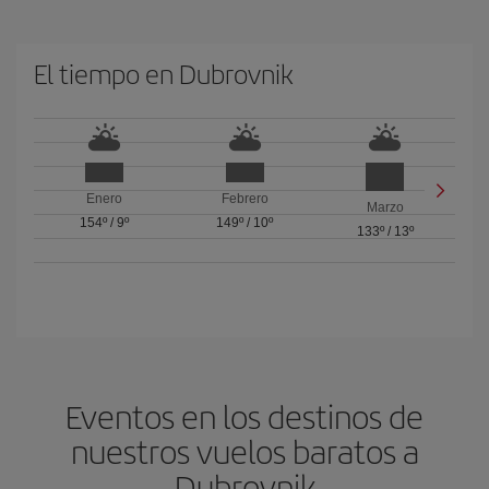
El tiempo en Dubrovnik
Enero
Febrero
Marzo
154º
/
9º
149º
/
10º
133º
/
13º
Eventos en los destinos de
nuestros vuelos baratos a
Dubrovnik