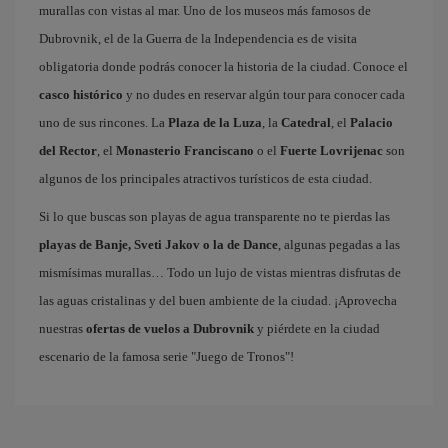
murallas con vistas al mar. Uno de los museos más famosos de
Dubrovnik, el de la Guerra de la Independencia es de visita
obligatoria donde podrás conocer la historia de la ciudad. Conoce el
casco histórico
y no dudes en reservar algún tour para conocer cada
uno de sus rincones. La
Plaza de la Luza
, la
Catedral
, el
Palacio
del Rector
, el
Monasterio Franciscano
o el
Fuerte Lovrijenac
son
algunos de los principales atractivos turísticos de esta ciudad.
Si lo que buscas son playas de agua transparente no te pierdas las
playas de Banje, Sveti Jakov o la de Dance
, algunas pegadas a las
mismísimas murallas… Todo un lujo de vistas mientras disfrutas de
las aguas cristalinas y del buen ambiente de la ciudad. ¡Aprovecha
nuestras
ofertas de vuelos a Dubrovnik
y piérdete en la ciudad
escenario de la famosa serie "Juego de Tronos"!