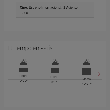
Cine, Estreno Internacional, 1 Asiento
12,00 €
El tiempo en París
Enero
Febrero
Marzo
7º
/
2º
8º
/
1º
12º
/
3º