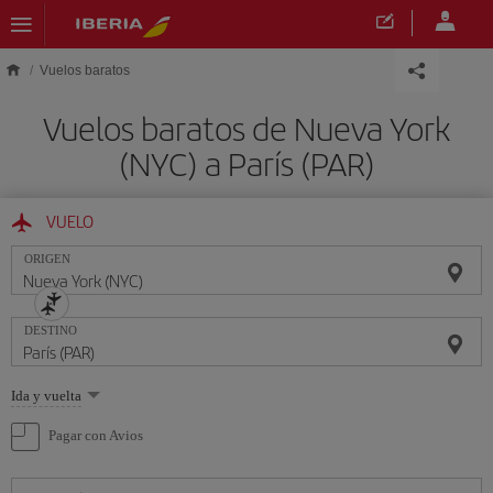
Saltar al contenido principal
Vuelos baratos
Vuelos baratos de Nueva York
(NYC) a París (PAR)
VUELO
ORIGEN
DESTINO
Seleccione
Ida y vuelta
una
opción
Pagar con Avios