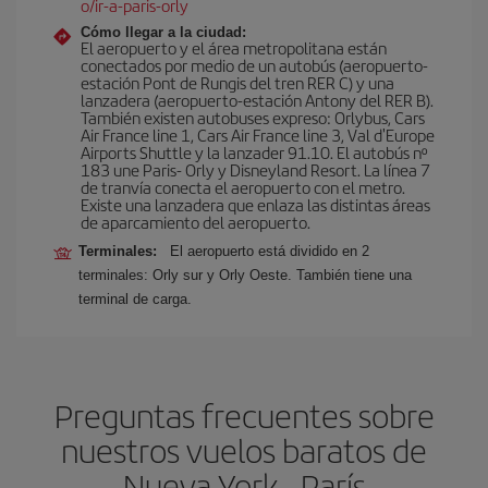
o/ir-a-paris-orly
Cómo llegar a la ciudad:
El aeropuerto y el área metropolitana están
conectados por medio de un autobús (aeropuerto-
estación Pont de Rungis del tren RER C) y una
lanzadera (aeropuerto-estación Antony del RER B).
También existen autobuses expreso: Orlybus, Cars
Air France line 1, Cars Air France line 3, Val d'Europe
Airports Shuttle y la lanzader 91.10. El autobús nº
183 une Paris- Orly y Disneyland Resort. La línea 7
de tranvía conecta el aeropuerto con el metro.
Existe una lanzadera que enlaza las distintas áreas
de aparcamiento del aeropuerto.
Terminales:
El aeropuerto está dividido en 2
terminales: Orly sur y Orly Oeste. También tiene una
terminal de carga.
Preguntas frecuentes sobre
nuestros vuelos baratos de
Nueva York - París