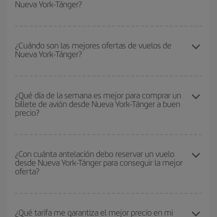
Nueva York-Tánger?
compras con antelación y puedes ser flexible con las fechas y
horarios de ida y vuelta.
Para saber qué días te saldrá más económico volar, solo tienes
que empezar una consulta en nuestro
buscador de vuelos
¿Cuándo son las mejores ofertas de vuelos de
Nueva York-Tánger?
baratos
. Dinos desde dónde vuelas, a dónde quieres ir y en qué
fechas habías pensado viajar. Te mostraremos los vuelos más
baratos, no solo
para tu consulta, sino para días cercanos
,
Puedes conseguir los vuelos más baratos viajando
fuera de las
tanto de ida como de vuelta, para que puedas encontrar la mejor
temporadas altas
. Aunque depende de tu destino, por lo general
¿Qué día de la semana es mejor para comprar un
oferta. Además, busca en las diferentes opciones de vuelo que te
billete de avión desde Nueva York-Tánger a buen
las Navidades, la Semana Santa y los periodos de vacaciones
ofrecemos cada día: algunos
horarios
puede que te hagan ahorrar
precio?
escolares son temporada alta. Además, sobre todo si estás
aún más en el precio de tu billete.
pensando en una escapada de fin de semana,
cuanto antes
compres tu vuelo, mejores precios encontrarás.
Cualquier día de la semana puedes encontrar vuelos baratos. Las
claves para encontrar los mejores precios son
anticiparte y ser
¿Con cuánta antelación debo reservar un vuelo
desde Nueva York-Tánger para conseguir la mejor
flexible.
Lo normal es que
cuanto antes
reserves tus billetes de
oferta?
avión más baratos te saldrán. Además, si buscas los vuelos con
las fechas y los horarios del viaje un poco abiertos, podrás
elegir
el precio más barato.
Cuanto antes reserves
tus vuelos, mejores precios encontrarás.
Los precios dependen de las plazas que queden libres en el vuelo
¿Qué tarifa me garantiza el mejor precio en mi