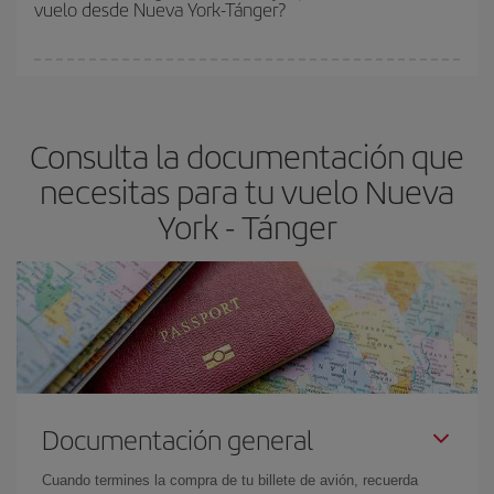
vuelo desde Nueva York-Tánger?
y de que las tarifas más baratas (turista) estén disponibles o se
vayan agotando. Por eso, comprar con antelación es
fundamental
para conseguir
vuelos baratos a Nueva York-
En Iberia, tenemos distintas tarifas para garantizarte el mejor
Tánger-dest
.
precio según tus necesidades de viaje. La tarifa básica, te
asegura el vuelo más barato.
Consulta la documentación que
necesitas para tu vuelo Nueva
York - Tánger
Documentación general
Cuando termines la compra de tu billete de avión, recuerda