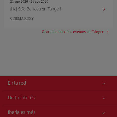
21 ago 2026 - 21 ago 2026
¡Haj Saïd Berrada en Tánger!
CINÉMA ROXY
Consulta todos los eventos en Tánger
En la red
De tu interés
Tu seguridad es lo primero
Iberia es más
Accesibilidad