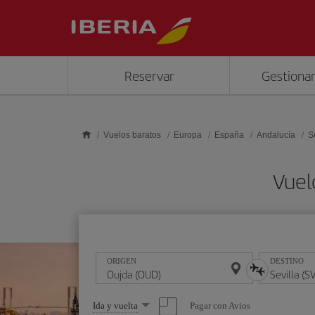
Saltar al contenido principal
Reservar
Gestionar
Vuelos baratos
Europa
España
Andalucía
S
Vuel
ORIGEN
DESTINO
Seleccione
Pagar con Avios
Ida y vuelta