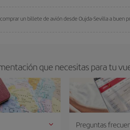
arte el mejor precio según tus necesidades de viaje. La tarifa básica, te asegu
comprar un billete de avión desde Oujda-Sevilla a buen p
os baratos. Las claves para encontrar los mejores precios son
anticiparte y 
drán. Además, si buscas los vuelos con las fechas y los horarios del viaje un
mentación que necesitas para tu vuel
Preguntas frecue