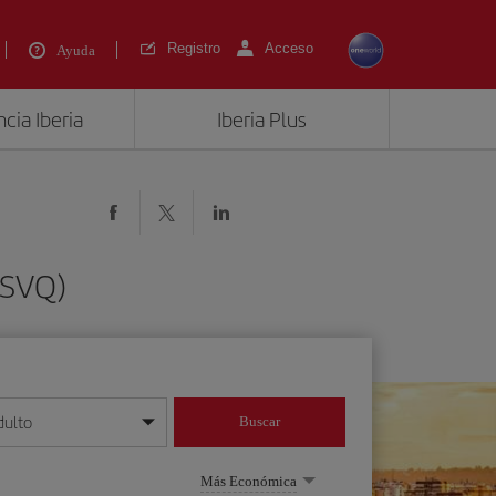
Registro
Acceso
Ayuda
cia Iberia
Iberia Plus
(SVQ)
dulto
Buscar
o día/mes/año
Más Económica