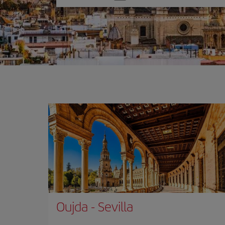
una
opción
Oujda
-
Sevilla