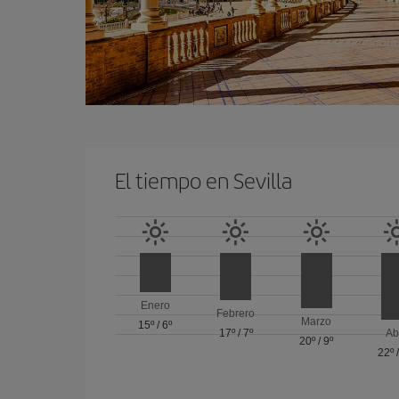
El tiempo en Sevilla
Enero
Febrero
Marzo
15º
/
6º
17º
/
7º
Ab
20º
/
9º
22º