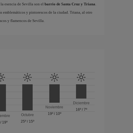
la esencia de Sevilla son el
barrio de Santa Cruz y Triana
.
ás emblemáticos y pintorescos de la ciudad. Triana, al otro
escos y flamencos de Sevilla.
Diciembre
Noviembre
16º
/
7º
19º
/
10º
Octubre
iembre
25º
/
15º
/
19º