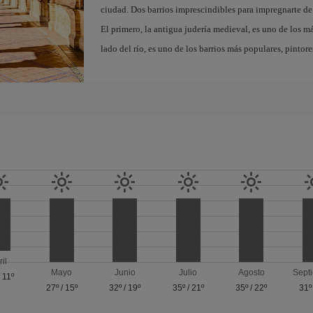
ciudad. Dos barrios imprescindibles para impregnarte de 
El primero, la antigua judería medieval, es uno de los m
lado del río, es uno de los barrios más populares, pintor
ril
Mayo
Junio
Julio
Agosto
Sept
/
11º
27º
/
15º
32º
/
19º
35º
/
21º
35º
/
22º
31º