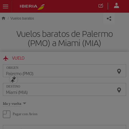
Saltar al contenido principal
Vuelos baratos
Vuelos baratos de Palermo
(PMO) a Miami (MIA)
VUELO
ORIGEN
DESTINO
Seleccione
Ida y vuelta
una
opción
Pagar con Avios