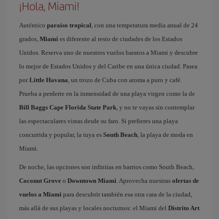
¡Hola, Miami!
Auténtico
paraíso tropical
, con una temperatura media anual de 24
grados,
Miami
es diferente al resto de ciudades de los Estados
Unidos. Reserva uno de nuestros vuelos baratos a Miami y descubre
lo mejor de Estados Unidos y del Caribe en una única ciudad. Pasea
por
Little Havana
, un trozo de Cuba con aroma a puro y café.
Prueba a perderte en la inmensidad de una playa virgen como la de
Bill Baggs Cape Florida State Park
, y no te vayas sin contemplar
las espectaculares vistas desde su faro. Si prefieres una playa
concurrida y popular, la tuya es
South Beach
, la playa de moda en
Miami.
De noche, las opciones son infinitas en barrios como South Beach,
Coconut Grove
o
Downtown Miami
. Aprovecha nuestras
ofertas de
vuelos a Miami
para descubrir también esa otra cara de la ciudad,
más allá de sus playas y locales nocturnos: el Miami del
Distrito Art