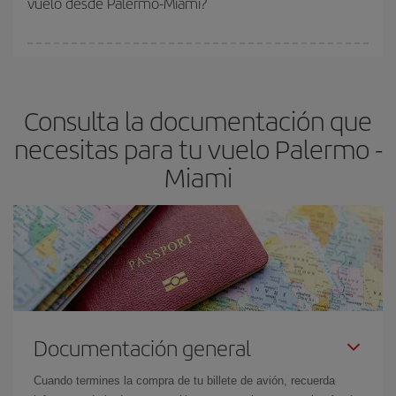
vuelo desde Palermo-Miami?
vayan agotando. Por eso, comprar con antelación es
fundamental
para conseguir
vuelos baratos a Palermo-Miami-
En Iberia, tenemos distintas tarifas para garantizarte el mejor
dest
.
precio según tus necesidades de viaje. La tarifa básica, te
asegura el vuelo más barato.
Consulta la documentación que
necesitas para tu vuelo Palermo -
Miami
Documentación general
Cuando termines la compra de tu billete de avión, recuerda