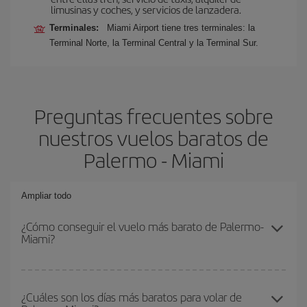
limusinas y coches, y servicios de lanzadera.
Terminales:
Miami Airport tiene tres terminales: la
Terminal Norte, la Terminal Central y la Terminal Sur.
Preguntas frecuentes sobre
nuestros vuelos baratos de
Palermo - Miami
Ampliar todo
¿Cómo conseguir el vuelo más barato de Palermo-
Miami?
Podrás ahorrar en tu billete de avión de Palermo-Miami-dest y
conseguir el vuelo más barato si evitas temporadas altas,
¿Cuáles son los días más baratos para volar de
compras con antelación y puedes ser flexible con las fechas y