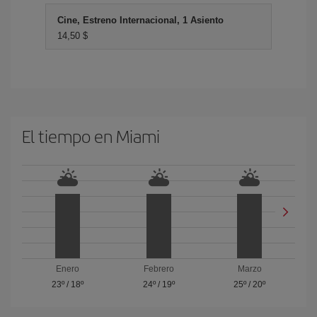
Cine, Estreno Internacional, 1 Asiento
14,50 $
El tiempo en Miami
Enero
Febrero
Marzo
23º
/
18º
24º
/
19º
25º
/
20º