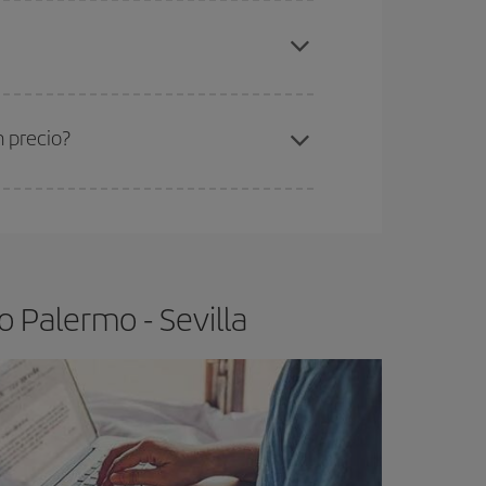
elo y de que las tarifas más baratas (turista)
lermo-Sevilla-dest
.
ra el vuelo más barato.
n precio?
ser flexible.
Lo normal es que
cuanto antes
 poco abiertos, podrás
elegir el precio más
 Palermo - Sevilla