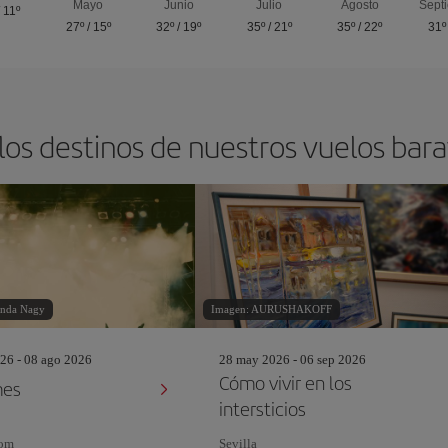
Mayo
Junio
Julio
Agosto
Sept
/
11º
27º
/
15º
32º
/
19º
35º
/
21º
35º
/
22º
31º
los destinos de nuestros vuelos barat
inda Nagy
Imagen: AURUSHAKOFF
26 - 08 ago 2026
28 may 2026 - 06 sep 2026
Cómo vivir en los
mes
intersticios
tom
Sevilla