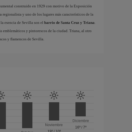
onumental construido en 1929 con motivo de la Exposición
 regionalista y uno de los lugares más característicos de la
la esencia de Sevilla son el
barrio de Santa Cruz y Triana
.
ás emblemáticos y pintorescos de la ciudad. Triana, al otro
escos y flamencos de Sevilla.
Diciembre
Noviembre
16º
/
7º
19º
/
10º