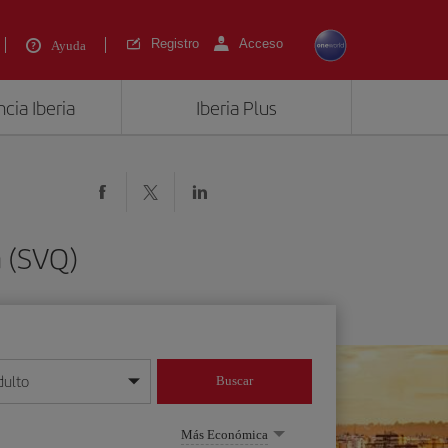
Registro
Acceso
Ayuda
cia Iberia
Iberia Plus
a (SVQ)
dulto
Buscar
o día/mes/año
Más Económica