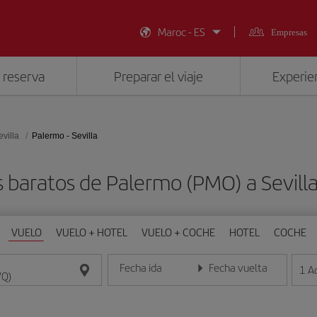
Maroc - ES
Empresas
 reserva
Preparar el viaje
Experien
evilla
Palermo - Sevilla
 baratos de Palermo (PMO) a Sevill
VUELO
VUELO + HOTEL
VUELO + COCHE
HOTEL
COCHE
Fecha ida
Fecha vuelta
1
A
Introduce la fecha en formato día/mes/año
Introduce la fecha en format