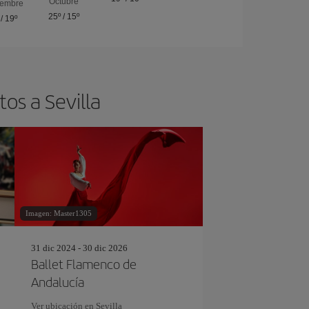
Octubre
iembre
25º
/
15º
/
19º
os a Sevilla
Imagen: Master1305
31 dic 2024 - 30 dic 2026
Ballet Flamenco de
Andalucía
Ver ubicación en Sevilla