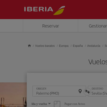
Saltar al contenido principal
Reservar
Gestionar
Vuelos baratos
Europa
España
Andalucía
S
Vuelos
ORIGEN
DESTINO
Seleccione
Pagar con Avios
Ida y vuelta