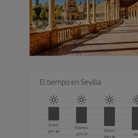
El tiempo en Sevilla
Enero
Febrero
Marzo
15º
/
6º
17º
/
7º
Ab
20º
/
9º