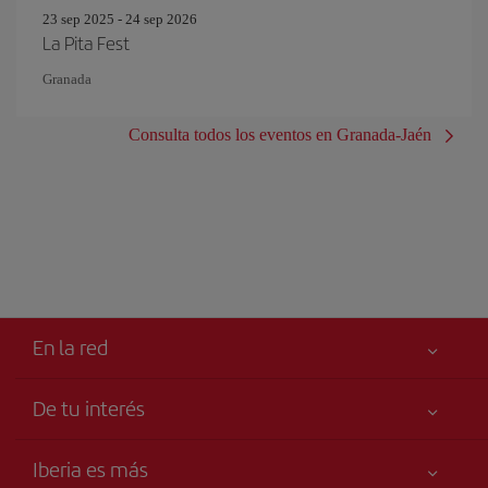
23 sep 2025 - 24 sep 2026
La Pita Fest
Granada
Consulta todos los eventos en Granada-Jaén
En la red
De tu interés
Tu seguridad es lo primero
Iberia es más
Accesibilidad