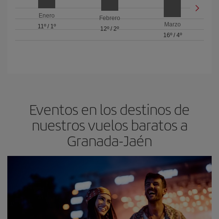
Enero
Febrero
Marzo
11º
/
1º
12º
/
2º
16º
/
4º
Eventos en los destinos de
nuestros vuelos baratos a
Granada-Jaén