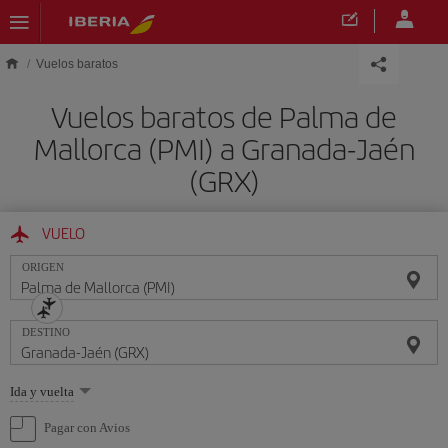
Saltar al contenido principal
Vuelos baratos
Vuelos baratos de Palma de
Mallorca (PMI) a Granada-Jaén
(GRX)
VUELO
ORIGEN
DESTINO
Seleccione
Ida y vuelta
una
opción
Pagar con Avios