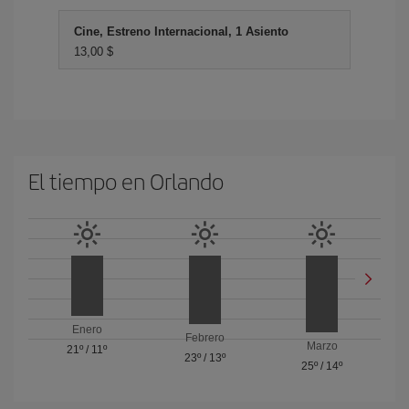
Cine, Estreno Internacional, 1 Asiento
13,00 $
El tiempo en Orlando
Enero
Febrero
Marzo
21º
/
11º
23º
/
13º
25º
/
14º