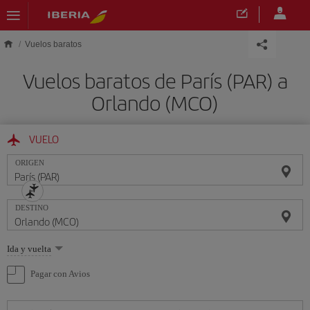
Saltar al contenido principal
Vuelos baratos
Vuelos baratos de París (PAR) a
Orlando (MCO)
VUELO
ORIGEN
DESTINO
Seleccione
Ida y vuelta
una
opción
Pagar con Avios