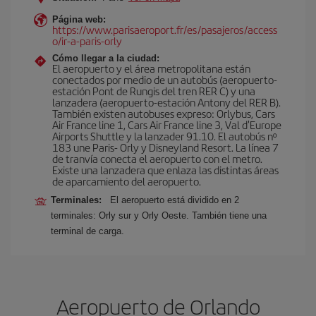
Página web:
https://www.parisaeroport.fr/es/pasajeros/access
o/ir-a-paris-orly
Cómo llegar a la ciudad:
El aeropuerto y el área metropolitana están
conectados por medio de un autobús (aeropuerto-
estación Pont de Rungis del tren RER C) y una
lanzadera (aeropuerto-estación Antony del RER B).
También existen autobuses expreso: Orlybus, Cars
Air France line 1, Cars Air France line 3, Val d'Europe
Airports Shuttle y la lanzader 91.10. El autobús nº
183 une Paris- Orly y Disneyland Resort. La línea 7
de tranvía conecta el aeropuerto con el metro.
Existe una lanzadera que enlaza las distintas áreas
de aparcamiento del aeropuerto.
Terminales:
El aeropuerto está dividido en 2
terminales: Orly sur y Orly Oeste. También tiene una
terminal de carga.
Aeropuerto de Orlando