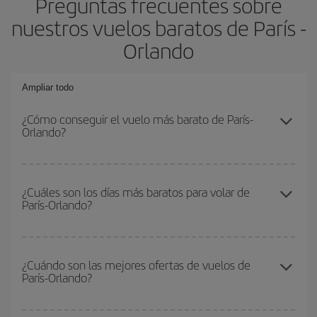
Preguntas frecuentes sobre
nuestros vuelos baratos de París -
Orlando
Ampliar todo
¿Cómo conseguir el vuelo más barato de París-
Orlando?
Podrás ahorrar en tu billete de avión de París-Orlando-dest y
conseguir el vuelo más barato si evitas temporadas altas,
¿Cuáles son los días más baratos para volar de
París-Orlando?
compras con antelación y puedes ser flexible con las fechas y
horarios de ida y vuelta.
Para saber qué días te saldrá más económico volar, solo tienes
que empezar una consulta en nuestro
buscador de vuelos
¿Cuándo son las mejores ofertas de vuelos de
París-Orlando?
baratos
. Dinos desde dónde vuelas, a dónde quieres ir y en qué
fechas habías pensado viajar. Te mostraremos los vuelos más
baratos, no solo
para tu consulta, sino para días cercanos
,
Puedes conseguir los vuelos más baratos viajando
fuera de las