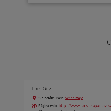
una
opción
O
París-Orly
Situación:
París
Ver en mapa
https://www.parisaeroport.fr/es/
Página web: