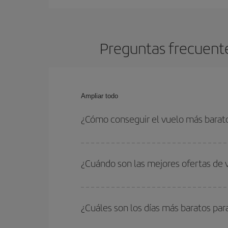
Preguntas frecuente
Ampliar todo
¿Cómo conseguir el vuelo más barato
Podrás ahorrar en tu billete de avión de París-Sa
las fechas y horarios de ida y vuelta.
¿Cuándo son las mejores ofertas de 
Puedes conseguir los vuelos más baratos viajan
periodos de vacaciones escolares son temporada
¿Cuáles son los días más baratos par
precios encontrarás.