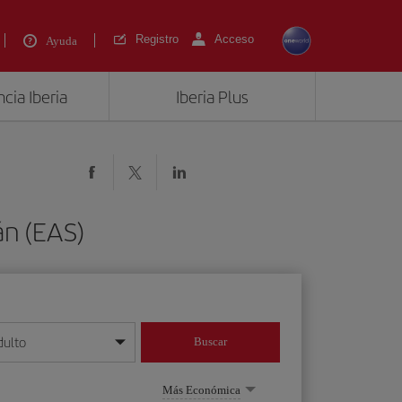
Registro
Acceso
Ayuda
cia Iberia
Iberia Plus
án (EAS)
dulto
Buscar
o día/mes/año
Más Económica