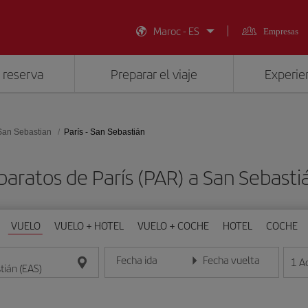
Maroc - ES
Empresas
 reserva
Preparar el viaje
Experien
San Sebastian
París - San Sebastián
baratos de París (PAR) a San Sebasti
VUELO
VUELO + HOTEL
VUELO + COCHE
HOTEL
COCHE
Fecha ida
Fecha vuelta
1
A
Introduce la fecha en formato día/mes/año
Introduce la fecha en format