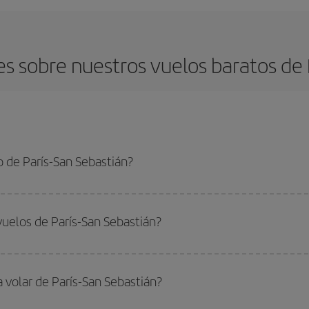
s sobre nuestros vuelos baratos de P
 de París-San Sebastián?
n Sebastián-dest y conseguir el vuelo más barato si evitas temporadas altas,
vuelos de París-San Sebastián?
do
fuera de las temporadas altas
. Aunque depende de tu destino, por lo gen
 alta. Además, sobre todo si estás pensando en una escapada de fin de sem
a volar de París-San Sebastián?