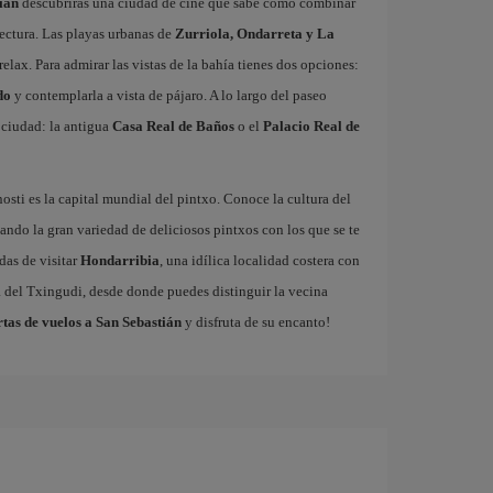
ián
descubrirás una ciudad de cine que sabe cómo combinar
ectura. Las playas urbanas de
Zurriola, Ondarreta y La
relax. Para admirar las vistas de la bahía tienes dos opciones:
do
y contemplarla a vista de pájaro. A lo largo del paseo
a ciudad: la antigua
Casa Real de Baños
o el
Palacio Real de
sti es la capital mundial del pintxo. Conoce la cultura del
ando la gran variedad de deliciosos pintxos con los que se te
das de visitar
Hondarribia
, una idílica localidad costera con
a del Txingudi, desde donde puedes distinguir la vecina
rtas de vuelos a San Sebastián
y disfruta de su encanto!