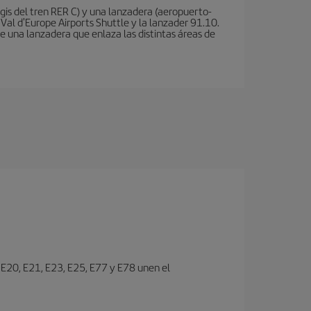
is del tren RER C) y una lanzadera (aeropuerto-
 Val d'Europe Airports Shuttle y la lanzader 91.10.
te una lanzadera que enlaza las distintas áreas de
s E20, E21, E23, E25, E77 y E78 unen el