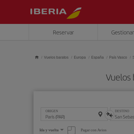
Saltar al contenido principal
Reservar
Gestionar
Vuelos baratos
Europa
España
País Vasco
Vuelos 
ORIGEN
DESTINO
Seleccione
Pagar con Avios
Ida y vuelta