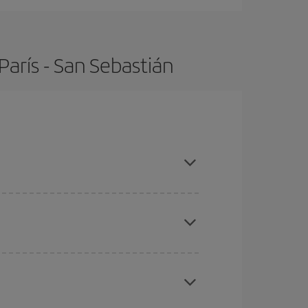
arís - San Sebastián
 compras con antelación y puedes ser flexible con
eral las Navidades, la Semana Santa y los
ana,
cuanto antes
compres tu vuelo, mejores