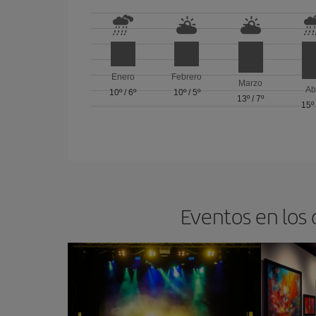
Enero
Febrero
Marzo
Ab
10º
/
6º
10º
/
5º
13º
/
7º
15º
Eventos en los 