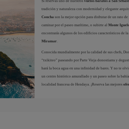
Si reservas uno de nuestros
vuelos baratos a San Sebast
tradición y naturaleza con modernidad y elegante arquit
Concha
son la mejor opción para disfrutar de un rato de 
caminar por el paseo marítimo, o subirte al
Monte Iguel
encontrarás algunos de los edificios característicos de l
Miramar
.
Conocida mundialmente por la calidad de sus chefs, Dono
“txikiteo” paseando por Parte Vieja donostiarra y degust
hará la boca agua en una infinidad de bares. Y no te olvi
un centro histórico amurallado y un paseo sobre la bahí
localidad francesa de Hendaya. ¡Reserva las mejores
ofe