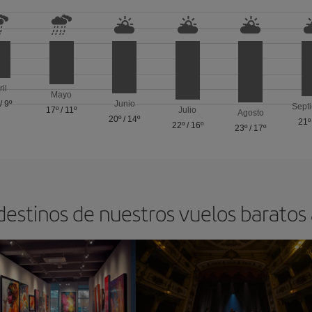
ril
Mayo
/
9º
Junio
Sept
17º
/
11º
Julio
Agosto
20º
/
14º
21º
22º
/
16º
23º
/
17º
destinos de nuestros vuelos baratos