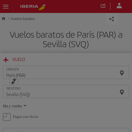
Saltar al contenido principal
Vuelos baratos
Vuelos baratos de París (PAR) a
Sevilla (SVQ)
VUELO
ORIGEN
DESTINO
Seleccione
Ida y vuelta
una
opción
Pagar con Avios