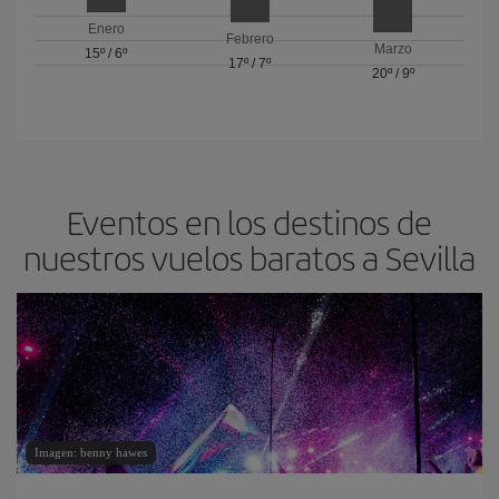
Enero
Febrero
Marzo
15º
/
6º
17º
/
7º
20º
/
9º
Eventos en los destinos de
nuestros vuelos baratos a Sevilla
Imagen: benny hawes