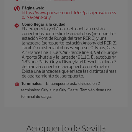
Página web:
https://www.parisaeroport.fr/es/pasajeros/access
o/ir-a-paris-orly
Cómo llegar a la ciudad:
El aeropuerto y el área metropolitana están
conectados por medio de un autobús (aeropuerto-
estación Pont de Rungis del tren RER C) y una
lanzadera (aeropuerto-estación Antony del RER B).
También existen autobuses expreso: Orlybus, Cars
Air France line 1, Cars Air France line 3, Val d'Europe
Airports Shuttle y la lanzader 91.10. El autobús nº
183 une Paris- Orly y Disneyland Resort. La línea 7
de tranvía conecta el aeropuerto con el metro.
Existe una lanzadera que enlaza las distintas áreas
de aparcamiento del aeropuerto.
Terminales:
El aeropuerto está dividido en 2
terminales: Orly sur y Orly Oeste. También tiene una
terminal de carga.
Aeropuerto de Sevilla