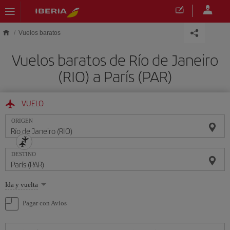
Saltar al contenido principal
Vuelos baratos
Vuelos baratos de Río de Janeiro
(RIO) a París (PAR)
VUELO
ORIGEN
DESTINO
Seleccione
Ida y vuelta
una
opción
Pagar con Avios