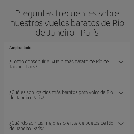
Preguntas frecuentes sobre
nuestros vuelos baratos de Río
de Janeiro - París
Ampliar todo
¿Cómo conseguir el vuelo más barato de Río de
Janeiro-París?
Podrás ahorrar en tu billete de avión de Río de Janeiro-París-dest
y conseguir el vuelo más barato si evitas temporadas altas,
¿Cuáles son los días más baratos para volar de Río
de Janeiro-París?
compras con antelación y puedes ser flexible con las fechas y
horarios de ida y vuelta.
Para saber qué días te saldrá más económico volar, solo tienes
que empezar una consulta en nuestro
buscador de vuelos
¿Cuándo son las mejores ofertas de vuelos de Río
de Janeiro-París?
baratos
. Dinos desde dónde vuelas, a dónde quieres ir y en qué
fechas habías pensado viajar. Te mostraremos los vuelos más