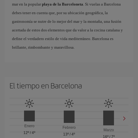
mar en la popular
playa de la Barceloneta
. Si vuelas a Barcelona
debes tener en cuenta que, por su ubicación geográfica, la
gastronomía se nutre de lo mejor del mar y la montaña, una fusión
acertada de estos dos elementos que da valor a la cocina catalana y
define el verdadero estilo de vida mediterráneo. Barcelona es
brillante, rimbombante y maravillosa.
El tiempo en Barcelona
Enero
Febrero
Marzo
12º
/
4º
13º
/
4º
16º
/
7º