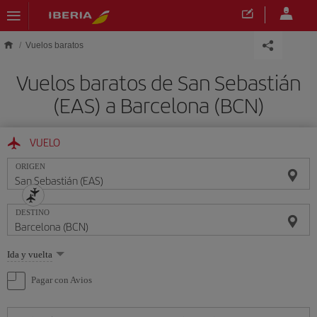
Saltar al contenido principal
Vuelos baratos
Vuelos baratos de San Sebastián
(EAS) a Barcelona (BCN)
VUELO
ORIGEN
DESTINO
Seleccione
Ida y vuelta
una
opción
Pagar con Avios