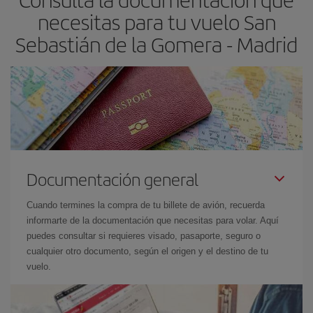
las fechas y los horarios del viaje un poco abiertos, podrás
elegir
necesitas para tu vuelo San
el precio más barato.
Sebastián de la Gomera - Madrid
Documentación general
Cuando termines la compra de tu billete de avión, recuerda
informarte de la documentación que necesitas para volar. Aquí
puedes consultar si requieres visado, pasaporte, seguro o
cualquier otro documento, según el origen y el destino de tu
vuelo.