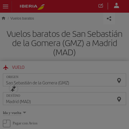
Saltar al contenido principal
Vuelos baratos
Vuelos baratos de San Sebastián
de la Gomera (GMZ) a Madrid
(MAD)
VUELO
ORIGEN
DESTINO
Seleccione
Ida y vuelta
una
opción
Pagar con Avios