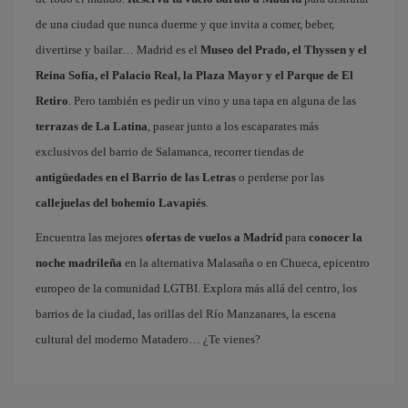
de una ciudad que nunca duerme y que invita a comer, beber,
divertirse y bailar… Madrid es el
Museo del Prado, el Thyssen y el
Reina Sofía, el Palacio Real, la Plaza Mayor y el Parque de El
Retiro
. Pero también es pedir un vino y una tapa en alguna de las
terrazas de La Latina
, pasear junto a los escaparates más
exclusivos del barrio de Salamanca, recorrer tiendas de
antigüedades en el Barrio de las Letras
o perderse por las
callejuelas del bohemio Lavapiés
.
Encuentra las mejores
ofertas de vuelos a Madrid
para
conocer la
noche madrileña
en la alternativa Malasaña o en Chueca, epicentro
europeo de la comunidad LGTBI. Explora más allá del centro, los
barrios de la ciudad, las orillas del Río Manzanares, la escena
cultural del moderno Matadero… ¿Te vienes?