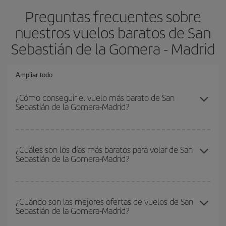
Preguntas frecuentes sobre
nuestros vuelos baratos de San
Sebastián de la Gomera - Madrid
Ampliar todo
¿Cómo conseguir el vuelo más barato de San
Sebastián de la Gomera-Madrid?
Podrás ahorrar en tu billete de avión de San Sebastián de la
Gomera-Madrid-dest y conseguir el vuelo más barato si evitas
¿Cuáles son los días más baratos para volar de San
Sebastián de la Gomera-Madrid?
temporadas altas, compras con antelación y puedes ser flexible
con las fechas y horarios de ida y vuelta.
Para saber qué días te saldrá más económico volar, solo tienes
que empezar una consulta en nuestro
buscador de vuelos
¿Cuándo son las mejores ofertas de vuelos de San
Sebastián de la Gomera-Madrid?
baratos
. Dinos desde dónde vuelas, a dónde quieres ir y en qué
fechas habías pensado viajar. Te mostraremos los vuelos más