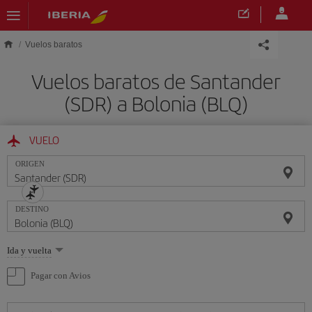
Saltar al contenido principal
Vuelos baratos
Vuelos baratos de Santander
(SDR) a Bolonia (BLQ)
VUELO
ORIGEN
DESTINO
Seleccione
Ida y vuelta
una
opción
Pagar con Avios