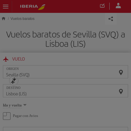
Saltar al contenido principal
Vuelos baratos
Vuelos baratos de Sevilla (SVQ) a
Lisboa (LIS)
VUELO
ORIGEN
DESTINO
Seleccione
Ida y vuelta
una
opción
Pagar con Avios