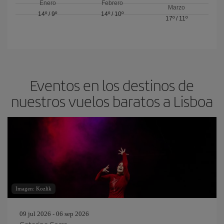
Enero
Febrero
Marzo
14º
/
9º
14º
/
10º
17º
/
11º
Eventos en los destinos de
nuestros vuelos baratos a Lisboa
Imagen: Kozlik
09 jul 2026 - 06 sep 2026