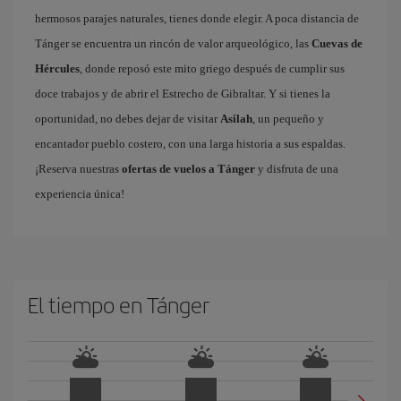
hermosos parajes naturales, tienes donde elegir. A poca distancia de
Tánger se encuentra un rincón de valor arqueológico, las
Cuevas de
Hércules
, donde reposó este mito griego después de cumplir sus
doce trabajos y de abrir el Estrecho de Gibraltar. Y si tienes la
oportunidad, no debes dejar de visitar
Asilah
, un pequeño y
encantador pueblo costero, con una larga historia a sus espaldas.
¡Reserva nuestras
ofertas de vuelos a Tánger
y disfruta de una
experiencia única!
El tiempo en Tánger