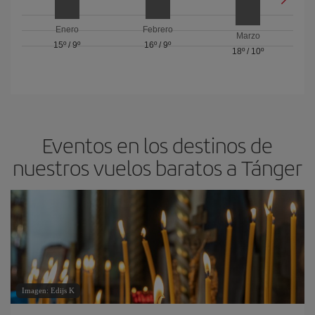
Enero
Febrero
Marzo
15º
/
9º
16º
/
9º
18º
/
10º
Eventos en los destinos de
nuestros vuelos baratos a Tánger
Imagen: Edijs K