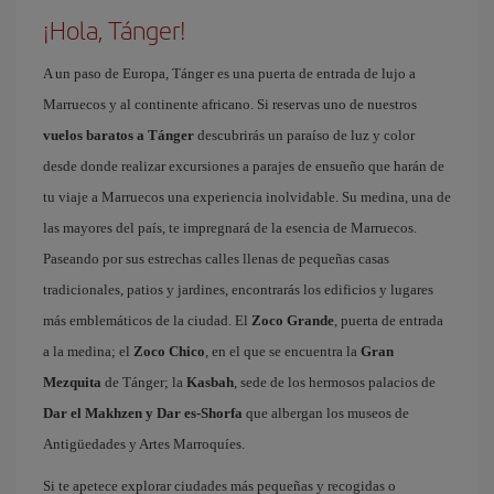
¡Hola, Tánger!
A un paso de Europa, Tánger es una puerta de entrada de lujo a
Marruecos y al continente africano. Si reservas uno de nuestros
vuelos baratos a Tánger
descubrirás un paraíso de luz y color
desde donde realizar excursiones a parajes de ensueño que harán de
tu viaje a Marruecos una experiencia inolvidable. Su medina, una de
las mayores del país, te impregnará de la esencia de Marruecos.
Paseando por sus estrechas calles llenas de pequeñas casas
tradicionales, patios y jardines, encontrarás los edificios y lugares
más emblemáticos de la ciudad. El
Zoco Grande
, puerta de entrada
a la medina; el
Zoco Chico
, en el que se encuentra la
Gran
Mezquita
de Tánger; la
Kasbah
, sede de los hermosos palacios de
Dar el Makhzen y Dar es-Shorfa
que albergan los museos de
Antigüedades y Artes Marroquíes.
Si te apetece explorar ciudades más pequeñas y recogidas o