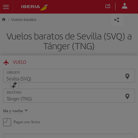
Saltar al contenido principal
Vuelos baratos
Vuelos baratos de Sevilla (SVQ) a
Tánger (TNG)
VUELO
ORIGEN
DESTINO
Seleccione
Ida y vuelta
una
opción
Pagar con Avios