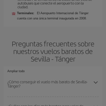
autobuses que conecte el aeropuerto con la
ciudad.
Terminales:
El Aeropuerto Internacional de Tánger
cuenta con una única terminal inaugurada en 2008.
Preguntas frecuentes sobre
nuestros vuelos baratos de
Sevilla - Tánger
Ampliar todo
¿Cómo conseguir el vuelo más barato de Sevilla-
Tánger?
Podrás ahorrar en tu billete de avión de Sevilla-Tánger-dest y
conseguir el vuelo más barato si evitas temporadas altas,