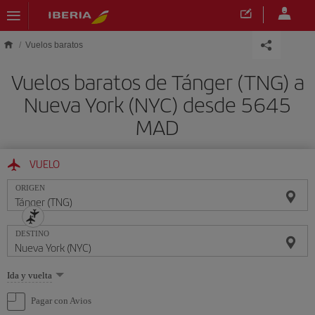
Saltar al contenido principal
Vuelos baratos
Vuelos baratos de Tánger (TNG) a
Nueva York (NYC) desde 5645
MAD
VUELO
ORIGEN
DESTINO
Seleccione
Ida y vuelta
una
opción
Pagar con Avios