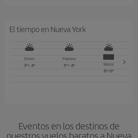
El tiempo en Nueva York
Enero
Febrero
Marzo
3º
/
-4º
5º
/
-4º
9º
/
0º
Eventos en los destinos de
nuestros vuelos baratos a Nueva