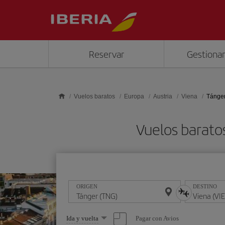
Saltar al contenido principal
Reservar
Gestionar
Vuelos baratos
Europa
Austria
Viena
Tánger
Vuelos barato
ORIGEN
DESTINO
Seleccione
Pagar con Avios
Ida y vuelta