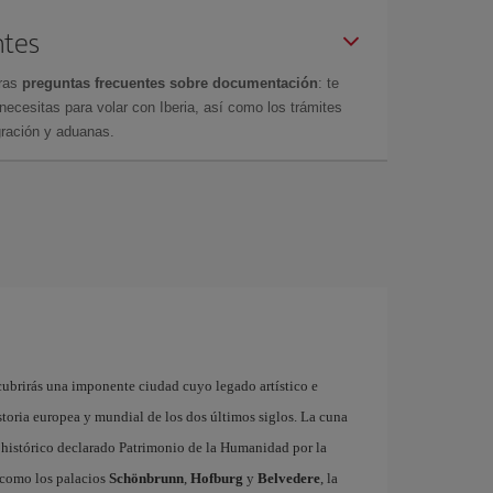
ntes
tras
preguntas frecuentes sobre documentación
: te
cesitas para volar con Iberia, así como los trámites
gración y aduanas.
cubrirás una imponente ciudad cuyo legado artístico e
storia europea y mundial de los dos últimos siglos. La cuna
 histórico declarado Patrimonio de la Humanidad por la
 como los palacios
Schönbrunn
,
Hofburg
y
Belvedere
, la