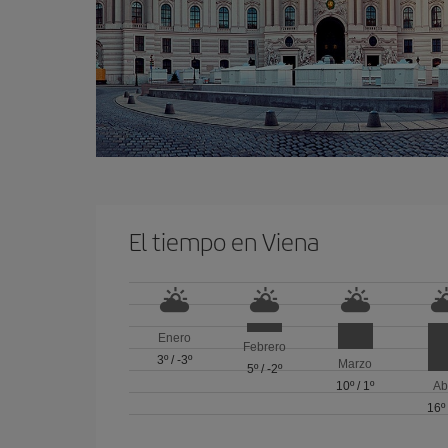
El tiempo en Viena
Enero
Febrero
3º
/
-3º
Marzo
5º
/
-2º
10º
/
1º
Ab
16º