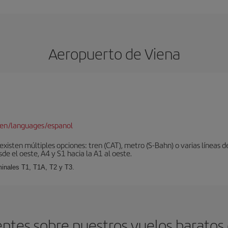
Aeropuerto de Viena
/en/languages/espanol
xisten múltiples opciones: tren (CAT), metro (S-Bahn) o varias líneas d
sde el oeste, A4 y S1 hacia la A1 al oeste.
minales T1, T1A, T2 y T3.
ntes sobre nuestros vuelos baratos 