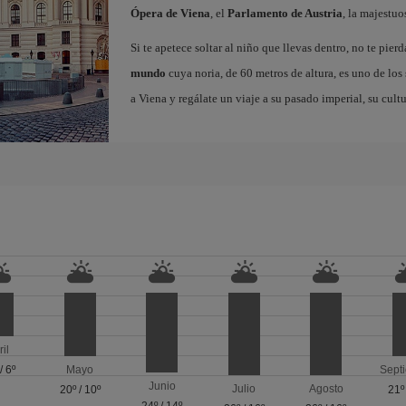
Ópera de Viena
, el
Parlamento de Austria
, la majestu
Si te apetece soltar al niño que llevas dentro, no te pierd
mundo
cuya noria, de 60 metros de altura, es uno de los
a Viena y regálate un viaje a su pasado imperial, su cult
ril
/
6º
Mayo
Sept
Junio
Julio
Agosto
20º
/
10º
21º