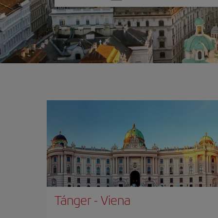
una
opción
Tánger
-
Viena