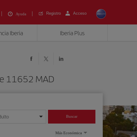
Registro
Acceso
Ayuda
cia Iberia
Iberia Plus
esde 11652 MAD
dulto
Buscar
o día/mes/año
Más Económica