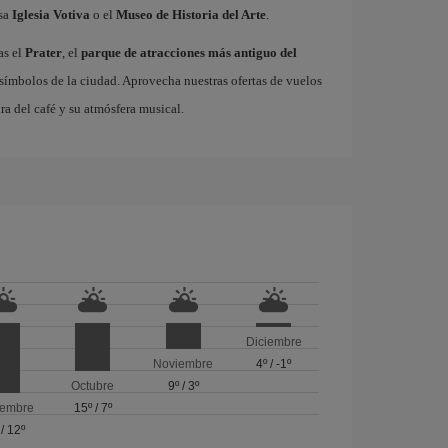
osa
Iglesia Votiva
o el
Museo de Historia del Arte
.
as el
Prater
, el
parque de atracciones más antiguo del
 símbolos de la ciudad. Aprovecha nuestras ofertas de vuelos
ura del café y su atmósfera musical.
Diciembre
Noviembre
4º
/
-1º
Octubre
9º
/
3º
iembre
15º
/
7º
/
12º