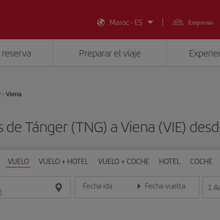
Maroc - ES
Empresas
 reserva
Preparar el viaje
Experien
 - Viena
s de Tánger (TNG) a Viena (VIE) d
VUELO
VUELO + HOTEL
VUELO + COCHE
HOTEL
COCHE
Fecha ida
Fecha vuelta
1
A
Introduce la fecha en formato día/mes/año
Introduce la fecha en format