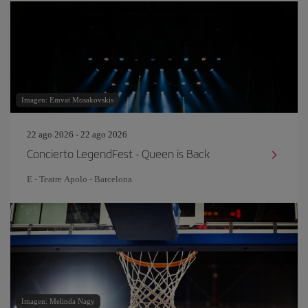
Imagen: Emvat Mosakovskis
22 ago 2026 - 22 ago 2026
Concierto LegendFest - Queen is Back
E - Teatre Apolo - Barcelona
Imagen: Melinda Nagy