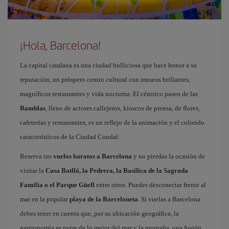
¡Hola, Barcelona!
La capital catalana es una ciudad bulliciosa que hace honor a su
reputación, un próspero centro cultural con museos brillantes,
magníficos restaurantes y vida nocturna. El céntrico paseo de las
Ramblas
, lleno de actores callejeros, kioscos de prensa, de flores,
cafeterías y restaurantes, es un reflejo de la animación y el colorido
característicos de la Ciudad Condal.
Reserva tus
vuelos baratos a Barcelona
y no pierdas la ocasión de
visitar la
Casa Batlló, la Pedrera, la Basílica de la Sagrada
Familia o el Parque Güell
entre otros. Puedes desconectar frente al
mar en la popular
playa de la Barceloneta
. Si vuelas a Barcelona
debes tener en cuenta que, por su ubicación geográfica, la
gastronomía se nutre de lo mejor del mar y la montaña, una fusión