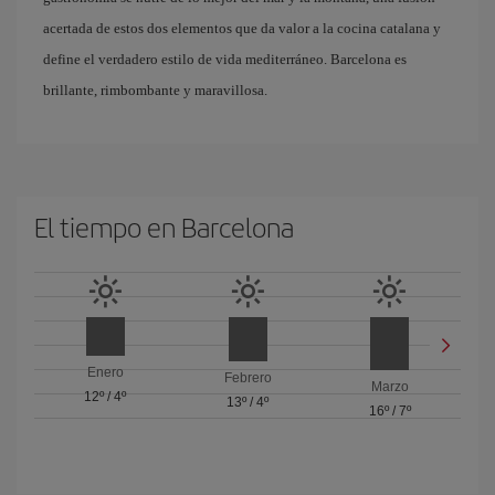
acertada de estos dos elementos que da valor a la cocina catalana y
define el verdadero estilo de vida mediterráneo. Barcelona es
brillante, rimbombante y maravillosa.
El tiempo en Barcelona
Enero
Febrero
Marzo
12º
/
4º
13º
/
4º
16º
/
7º