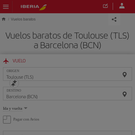
Saltar al contenido principal
Vuelos baratos
Vuelos baratos de Toulouse (TLS)
a Barcelona (BCN)
VUELO
ORIGEN
DESTINO
Seleccione
Ida y vuelta
una
opción
Pagar con Avios