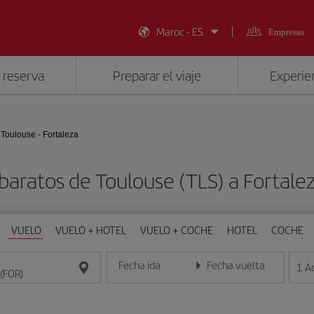
Maroc - ES
Empresas
 reserva
Preparar el viaje
Experien
Toulouse - Fortaleza
baratos de Toulouse (TLS) a Fortale
VUELO
VUELO + HOTEL
VUELO + COCHE
HOTEL
COCHE
Fecha ida
Fecha vuelta
1
A
Introduce la fecha en formato día/mes/año
Introduce la fecha en format