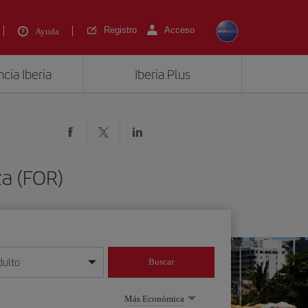
Registro
Acceso
Ayuda
cia Iberia
Iberia Plus
za (FOR)
dulto
Buscar
o día/mes/año
Más Económica