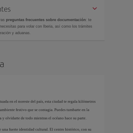
ntes
tras
preguntas frecuentes sobre documentación
: te
cesitas para volar con Iberia, así como los trámites
gración y aduanas.
za
tuada en el noreste del país, esta ciudad te regala kilómetros
n ambiente festivo que se contagia. Puedes tumbarte en la
a y olvidarte de todo mientras el océano hace su parte.
 una fuerte identidad cultural. El centro histórico, con su