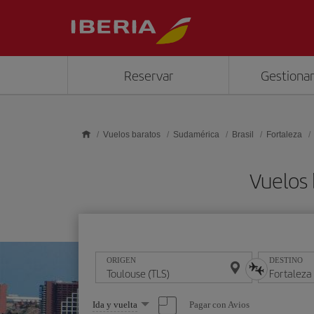
Saltar al contenido principal
Reservar
Gestionar
Vuelos baratos
Sudamérica
Brasil
Fortaleza
Vuelos 
ORIGEN
DESTINO
Seleccione
Pagar con Avios
Ida y vuelta