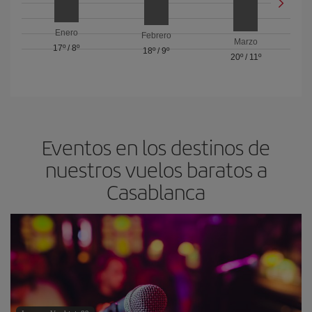
Enero
Febrero
Marzo
17º
/
8º
18º
/
9º
20º
/
11º
Eventos en los destinos de
nuestros vuelos baratos a
Casablanca