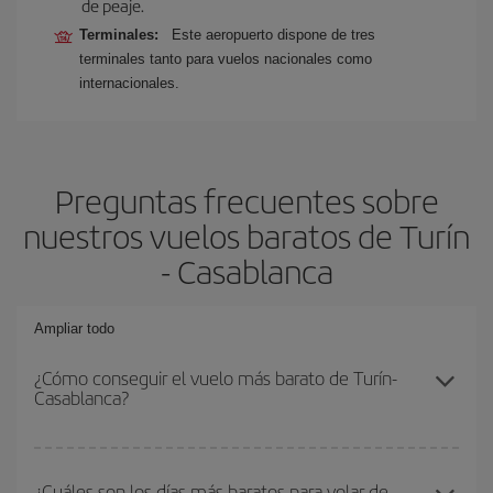
de peaje.
Terminales:
Este aeropuerto dispone de tres
terminales tanto para vuelos nacionales como
internacionales.
Preguntas frecuentes sobre
nuestros vuelos baratos de Turín
- Casablanca
Ampliar todo
¿Cómo conseguir el vuelo más barato de Turín-
Casablanca?
Podrás ahorrar en tu billete de avión de Turín-Casablanca-dest y
conseguir el vuelo más barato si evitas temporadas altas,
¿Cuáles son los días más baratos para volar de