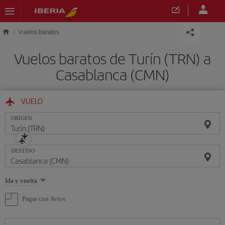
Saltar al contenido principal
Vuelos baratos
Vuelos baratos de Turín (TRN) a
Casablanca (CMN)
VUELO
ORIGEN
DESTINO
Seleccione
Ida y vuelta
una
opción
Pagar con Avios