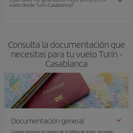
vuelo desde Turín-Casablanca?
y de que las tarifas más baratas (turista) estén disponibles o se
vayan agotando. Por eso, comprar con antelación es
fundamental
para conseguir
vuelos baratos a Turín-
En Iberia, tenemos distintas tarifas para garantizarte el mejor
Casablanca-dest
.
precio según tus necesidades de viaje. La tarifa básica, te
asegura el vuelo más barato.
Consulta la documentación que
necesitas para tu vuelo Turín -
Casablanca
Documentación general
Cuando termines la compra de tu billete de avión, recuerda