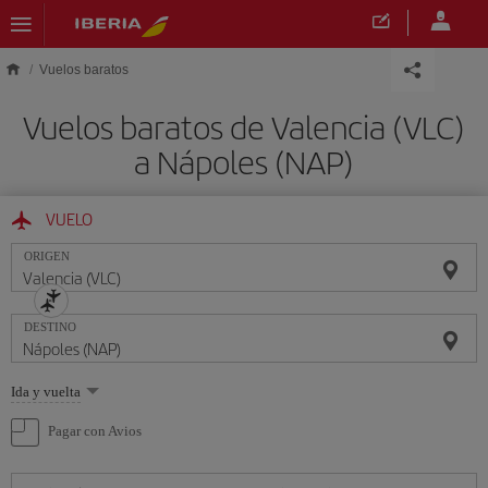
Saltar al contenido principal
Vuelos baratos
Vuelos baratos de Valencia (VLC)
a Nápoles (NAP)
VUELO
ORIGEN
DESTINO
Seleccione
Ida y vuelta
una
opción
Pagar con Avios