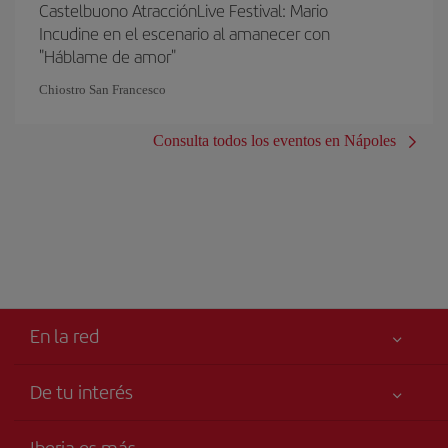
Castelbuono AtracciónLive Festival: Mario
Incudine en el escenario al amanecer con
"Háblame de amor"
Chiostro San Francesco
Consulta todos los eventos en Nápoles
En la red
De tu interés
Tu seguridad es lo primero
Iberia es más