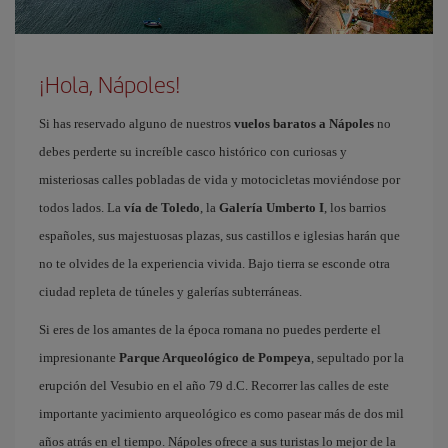
¡Hola, Nápoles!
Si has reservado alguno de nuestros
vuelos baratos a Nápoles
no
debes perderte su increíble casco histórico con curiosas y
misteriosas calles pobladas de vida y motocicletas moviéndose por
todos lados. La
vía de Toledo
, la
Galería Umberto I
, los barrios
españoles, sus majestuosas plazas, sus castillos e iglesias harán que
no te olvides de la experiencia vivida. Bajo tierra se esconde otra
ciudad repleta de túneles y galerías subterráneas.
Si eres de los amantes de la época romana no puedes perderte el
impresionante
Parque Arqueológico de Pompeya
, sepultado por la
erupción del Vesubio en el año 79 d.C. Recorrer las calles de este
importante yacimiento arqueológico es como pasear más de dos mil
años atrás en el tiempo. Nápoles ofrece a sus turistas lo mejor de la