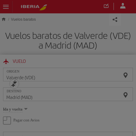
Saltar al contenido principal
Vuelos baratos
Vuelos baratos de Valverde (VDE)
a Madrid (MAD)
VUELO
ORIGEN
DESTINO
Seleccione
Ida y vuelta
una
opción
Pagar con Avios