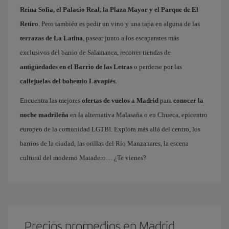
Reina Sofía, el Palacio Real, la Plaza Mayor y el Parque de El
Retiro
. Pero también es pedir un vino y una tapa en alguna de las
terrazas de La Latina
, pasear junto a los escaparates más
exclusivos del barrio de Salamanca, recorrer tiendas de
antigüedades en el Barrio de las Letras
o perderse por las
callejuelas del bohemio Lavapiés
.
Encuentra las mejores
ofertas de vuelos a Madrid
para
conocer la
noche madrileña
en la alternativa Malasaña o en Chueca, epicentro
europeo de la comunidad LGTBI. Explora más allá del centro, los
barrios de la ciudad, las orillas del Río Manzanares, la escena
cultural del moderno Matadero… ¿Te vienes?
Precios promedios en Madrid