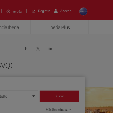
Registro
Acceso
Ayuda
cia Iberia
Iberia Plus
(SVQ)
dulto
Buscar
o día/mes/año
Más Económica