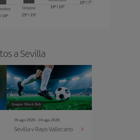
16º
/
7º
19º
/
10º
Octubre
iembre
25º
/
15º
/
19º
os a Sevilla
Imagen: Merch Hub
16 ago 2026 - 16 ago 2026
Sevilla v Rayo Vallecano