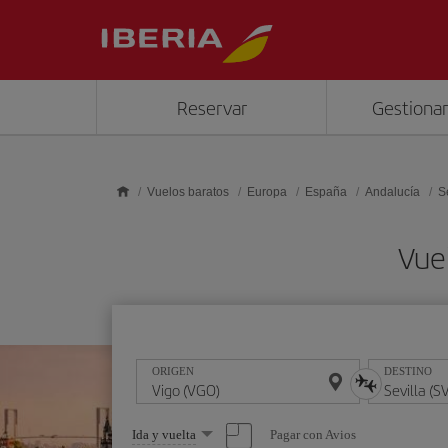
Saltar al contenido principal
Reservar
Gestionar
Vuelos baratos
Europa
España
Andalucía
S
Vuel
ORIGEN
DESTINO
Seleccione
Pagar con Avios
Ida y vuelta