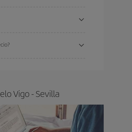
elo y de que las tarifas más baratas (turista)
go-Sevilla-dest
.
ra el vuelo más barato.
ecio?
ser flexible.
Lo normal es que
cuanto antes
 poco abiertos, podrás
elegir el precio más
lo Vigo - Sevilla