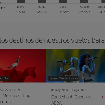
ril
Mayo
Junio
Julio
Agosto
Sept
/
11º
27º
/
15º
32º
/
19º
35º
/
21º
35º
/
22º
31º
los destinos de nuestros vuelos barat
ter1305
Imagen: Vytautas Kielaitis
24 - 27 sep 2026
08 may 2026 - 16 ago 2026
al Museo del traje
Candlelight: Queen vs.
menca +
ABBA