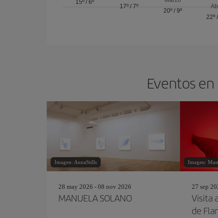
15º
/
6º
17º
/
7º
Ab
20º
/
9º
22º
Eventos en 
Imagen: AnnaStills
Imagen: Mas
28 may 2026 - 08 nov 2026
27 sep 20
MANUELA SOLANO
Visita 
de Fla