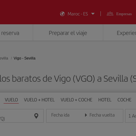
Maroc - ES
Empresas
 reserva
Preparar el viaje
Experien
evilla
Vigo - Sevilla
os baratos de Vigo (VGO) a Sevilla 
VUELO
VUELO + HOTEL
VUELO + COCHE
HOTEL
COCHE
Fecha ida
Fecha vuelta
1
A
Introduce la fecha en formato día/mes/año
Introduce la fecha en format