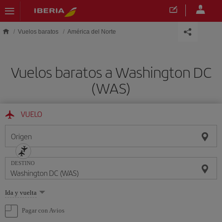
Saltar al contenido principal
Vuelos baratos
América del Norte
Vuelos baratos a Washington DC
(WAS)
VUELO
Origen
DESTINO
Seleccione
Ida y vuelta
una
opción
Pagar con Avios