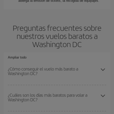
alberga la emisión de tickets, la recogida de equipajes.
Preguntas frecuentes sobre
nuestros vuelos baratos a
Washington DC
Ampliar todo
¿Cómo conseguir el vuelo más barato a
Washington DC?
Podrás ahorrar en tu billete de avión y conseguir el vuelo más
barato si evitas temporadas altas, compras con antelación y
¿Cuáles son los días más baratos para volar a
Washington DC?
puedes ser flexible con las fechas y horarios de ida y vuelta.
Además, si no tienes decidido un destino concreto para tu viaje,
mira nuestras ofertas y déjate inspirar: seguro que encuentras el
Para saber qué días te saldrá más económico volar, solo tienes