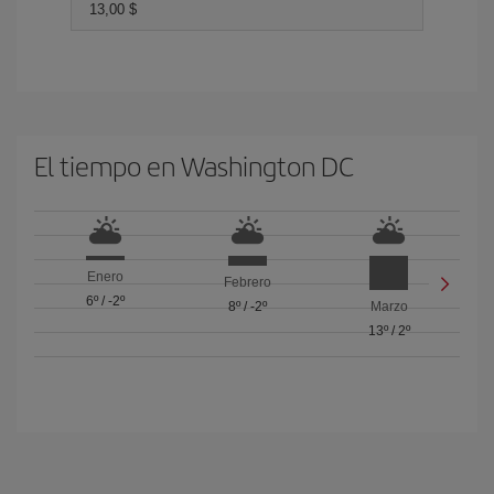
13,00 $
El tiempo en Washington DC
Enero
Febrero
6º
/
-2º
8º
/
-2º
Marzo
13º
/
2º