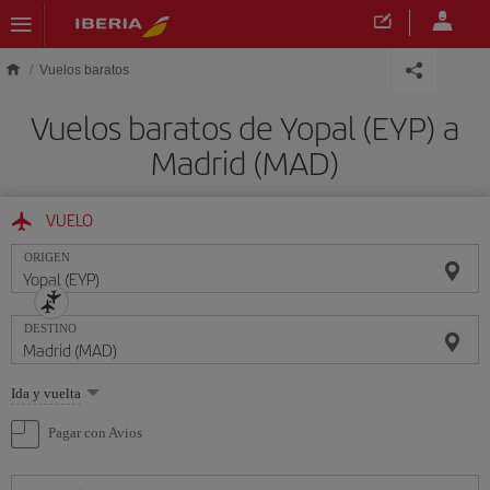
Saltar al contenido principal
Vuelos baratos
Vuelos baratos de Yopal (EYP) a
Madrid (MAD)
VUELO
ORIGEN
DESTINO
Seleccione
Ida y vuelta
una
opción
Pagar con Avios