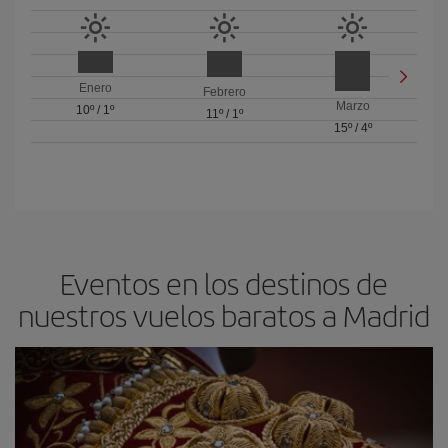
Enero
Febrero
Marzo
10º
/
1º
11º
/
1º
15º
/
4º
Eventos en los destinos de
nuestros vuelos baratos a Madrid