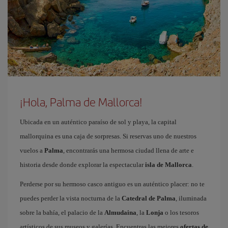
¡Hola, Palma de Mallorca!
Ubicada en un auténtico paraíso de sol y playa, la capital
mallorquina es una caja de sorpresas. Si reservas uno de nuestros
vuelos a
Palma
, encontrarás una hermosa ciudad llena de arte e
historia desde donde explorar la espectacular
isla de Mallorca
.
Perderse por su hermoso casco antiguo es un auténtico placer: no te
puedes perder la vista nocturna de la
Catedral de Palma
, iluminada
sobre la bahía, el palacio de la
Almudaina
, la
Lonja
o los tesoros
artísticos de sus museos y galerías. Encuentras las mejores
ofertas de