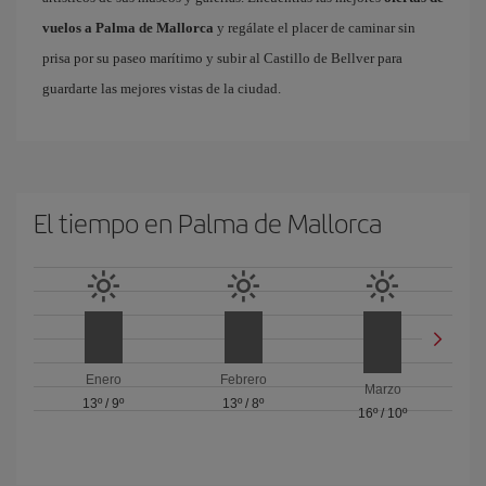
vuelos a Palma de Mallorca
y regálate el placer de caminar sin
prisa por su paseo marítimo y subir al Castillo de Bellver para
guardarte las mejores vistas de la ciudad.
El tiempo en Palma de Mallorca
Enero
Febrero
Marzo
13º
/
9º
13º
/
8º
16º
/
10º