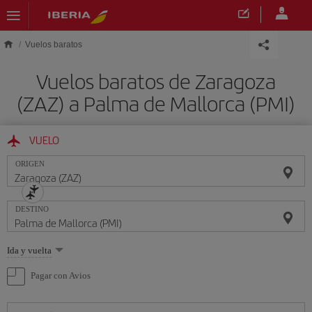
Saltar al contenido principal
Vuelos baratos
Vuelos baratos de Zaragoza
(ZAZ) a Palma de Mallorca (PMI)
VUELO
ORIGEN
DESTINO
Seleccione
Ida y vuelta
una
opción
Pagar con Avios