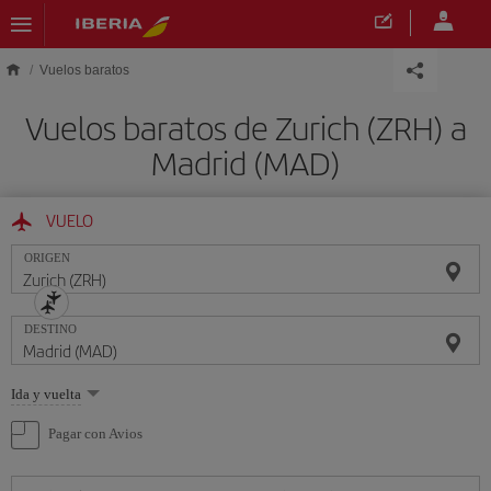
Saltar al contenido principal
Vuelos baratos
Vuelos baratos de Zurich (ZRH) a
Madrid (MAD)
VUELO
ORIGEN
DESTINO
Seleccione
Ida y vuelta
una
opción
Pagar con Avios