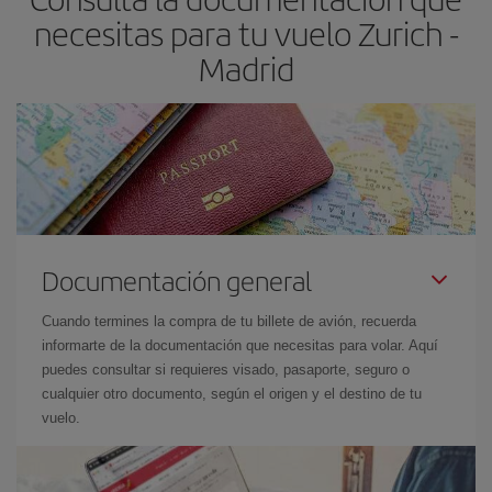
las fechas y los horarios del viaje un poco abiertos, podrás
elegir
necesitas para tu vuelo Zurich -
el precio más barato.
Madrid
Documentación general
Cuando termines la compra de tu billete de avión, recuerda
informarte de la documentación que necesitas para volar. Aquí
puedes consultar si requieres visado, pasaporte, seguro o
cualquier otro documento, según el origen y el destino de tu
vuelo.