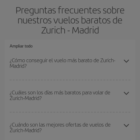
Preguntas frecuentes sobre
nuestros vuelos baratos de
Zurich - Madrid
Ampliar todo
¿Cómo conseguir el vuelo más barato de Zurich-
Madrid?
Podrás ahorrar en tu billete de avión de Zurich-Madrid-dest y
conseguir el vuelo más barato si evitas temporadas altas,
¿Cuáles son los días más baratos para volar de
Zurich-Madrid?
compras con antelación y puedes ser flexible con las fechas y
horarios de ida y vuelta.
Para saber qué días te saldrá más económico volar, solo tienes
que empezar una consulta en nuestro
buscador de vuelos
¿Cuándo son las mejores ofertas de vuelos de
Zurich-Madrid?
baratos
. Dinos desde dónde vuelas, a dónde quieres ir y en qué
fechas habías pensado viajar. Te mostraremos los vuelos más