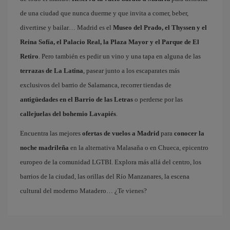
de una ciudad que nunca duerme y que invita a comer, beber,
divertirse y bailar… Madrid es el
Museo del Prado, el Thyssen y el
Reina Sofía, el Palacio Real, la Plaza Mayor y el Parque de El
Retiro
. Pero también es pedir un vino y una tapa en alguna de las
terrazas de La Latina
, pasear junto a los escaparates más
exclusivos del barrio de Salamanca, recorrer tiendas de
antigüedades en el Barrio de las Letras
o perderse por las
callejuelas del bohemio Lavapiés
.
Encuentra las mejores
ofertas de vuelos a Madrid
para
conocer la
noche madrileña
en la alternativa Malasaña o en Chueca, epicentro
europeo de la comunidad LGTBI. Explora más allá del centro, los
barrios de la ciudad, las orillas del Río Manzanares, la escena
cultural del moderno Matadero… ¿Te vienes?