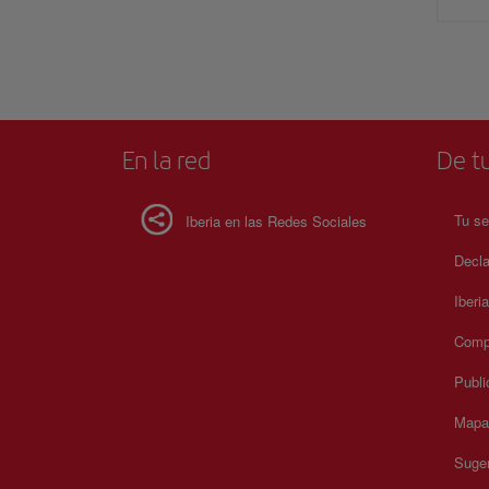
En la red
De tu
Tu se
Iberia en las Redes Sociales
Decla
Iberi
Compr
Publi
Mapa 
Suger