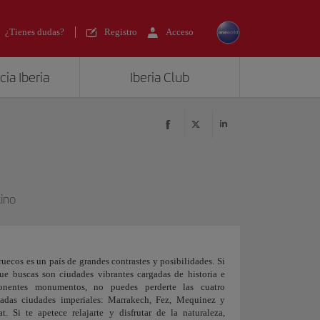
¿Tienes dudas?
Registro
Acceso
ia Iberia
Iberia Club
ino
uecos es un país de grandes contrastes y posibilidades. Si
ue buscas son ciudades vibrantes cargadas de historia e
onentes monumentos, no puedes perderte las cuatro
madas ciudades imperiales: Marrakech, Fez, Mequinez y
t. Si te apetece relajarte y disfrutar de la naturaleza,