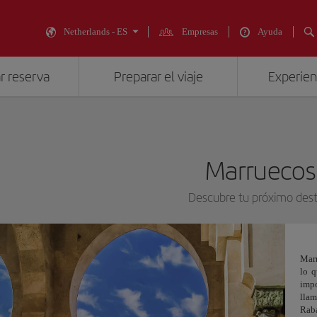
Netherlands - ES
Empresas
Ayuda
r reserva
Preparar el viaje
Experienc
Marruecos
Descubre tu próximo dest
Marr
lo q
imp
lla
Raba