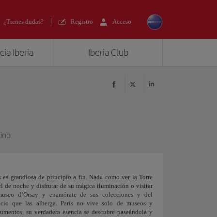
¿Tienes dudas?
Registro
Acceso
ia Iberia
Iberia Club
ino
s es grandiosa de principio a fin. Nada como ver la Torre
el de noche y disfrutar de su mágica iluminación o visitar
museo d’Orsay y enamórate de sus colecciones y del
ficio que las alberga. París no vive solo de museos y
mentos, su verdadera esencia se descubre paseándola y