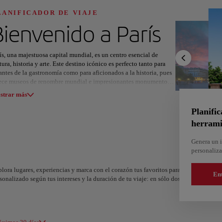
Descubre tu próximo de
LANIFICADOR DE VIAJE
Bienvenido a
París
ís, una majestuosa capital mundial, es un centro esencial de
tura, historia y arte. Este destino icónico es perfecto tanto para
ntes de la gastronomía como para aficionados a la historia, pues
ece museos de renombre mundial e impresionantes monumentos
odas las áreas
Europa
América del Sur
Norteamérica
uitectónicos en cada esquina.
strar más
ite el Museo del Louvre, de clase mundial, para contemplar obras
Planific
stras legendarias o suba a las alturas de la Torre Eiffel para
herrami
frutar de vistas panorámicas hermosas. Navegue por el pintoresco
 Sena al atardecer o pasee por los hermosos jardines del
Genera un i
emburgo. Planifique su escapada para vivir estas actividades
personaliza
lvidables.
lora lugares, experiencias y marca con el corazón tus favoritos para crear tu ruta y
atmósfera de París es dinámica y sofisticada, combinando el
En
sonalizado según tus intereses y la duración de tu viaje: en sólo dos pasos y desc
íritu bohemio nostálgico de Montmartre con la energía chic y
gante de Le Marais. Las relajadas visitas matutinas a cafés dan
 Coruña
Alicante
o a un deslumbrante resplandor nocturno a lo largo de los
spaña
España
ndes bulevares de la ciudad.