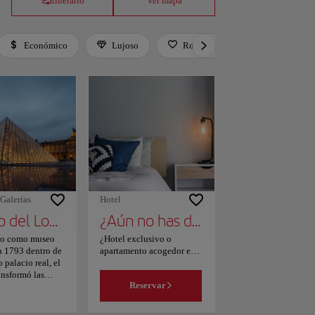
Itinerario
Ver mapa
Económico
Lujoso
Romántico
Activo
er. Press Tab to leave the filter bar.
Galerías
Hotel
Museo del Louvre
¿Aún no has decidido dónde alojarte?
do como museo
¿Hotel exclusivo o
n 1793 dentro de
apartamento acogedor en
 palacio real, el
el centro? ¡Tú decides!
ansformó las
Echa un vistazo a nuestra
Reservar
s de los reyes en
página, filtra según tus
o accesible a
intereses y escoge el lugar
 extensas
que mejor se adapte a tus