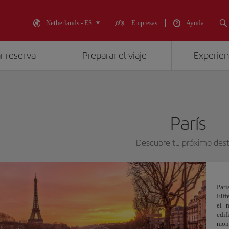
Netherlands - ES
Empresas
Ayuda
r reserva
Preparar el viaje
Experienc
París
Descubre tu próximo dest
Parí
Eiff
el 
edi
monu