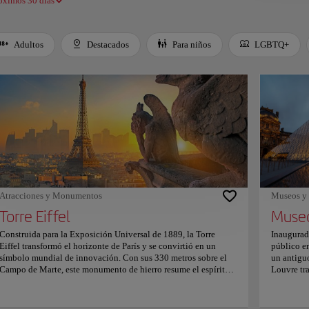
óximos 30 días
Adultos
Destacados
Para niños
LGBTQ+
 left and right arrow keys to move between filters. Press Space or Enter to toggle a filt
Atracciones y Monumentos
Museos y 
Torre Eiffel
Construida para la Exposición Universal de 1889, la Torre
Inaugura
Eiffel transformó el horizonte de París y se convirtió en un
público e
símbolo mundial de innovación. Con sus 330 metros sobre el
un antiguo
Campo de Marte, este monumento de hierro resume el espíritu
Louvre tr
audaz de una época que soñaba con conquistar el cielo.
coleccione
Compuesta por miles de piezas de hierro unidas con remaches,
patrimoni
su estructura combina solidez y ligereza frente al cielo parisino.
todos. Sus