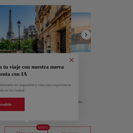
stino
Mostrar
África
Asia
lista
a tu viaje con nuestra nueva
enta con IA
tinerario en segundos y crea una experiencia
da en la ciudad.
 compartirla. ¿Quieres más ideas? Obtén un itinerario
tendido
argable en Google Maps.
Andorra
Almería
España
NUEVO