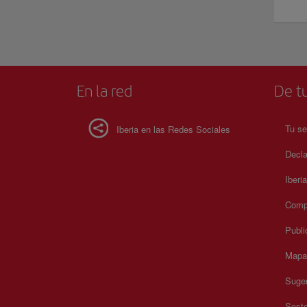
En la red
De tu
Tu se
Iberia en las Redes Sociales
Decla
Iberi
Compr
Publi
Mapa 
Suger
Soste