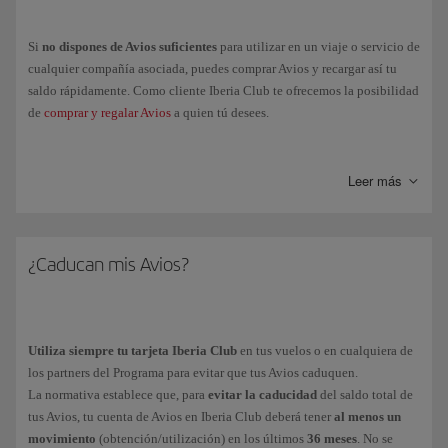
Si
no dispones de Avios suficientes
para utilizar en un viaje o servicio de
cualquier compañía asociada, puedes comprar Avios y recargar así tu
saldo rápidamente. Como cliente Iberia Club te ofrecemos la posibilidad
de
comprar y regalar Avios
a quien tú desees.
Si dispones de una
cuenta a tu nombre
en los Programas
Executive
Club
y/o
Avios Travel Rewards
Programme, podrás
transferir Avios
de
Leer más
estas cuentas a la tuya de
Iberia Club
o
viceversa
, a través de tu Área
personal > Mi Iberia Club > Avios.
También podrás
vincular
tu cuenta del Programa
Vueling Club
con la de
Iberia Club
¿Caducan mis Avios?
y obtener un único saldo de Avios.
En caso de que quieras
donar Avios
, puedes informarte de las entidades
con las que colaboramos y sobre la labor que realizan a través de nuestra
página de
Avios solidarios
.
Utiliza siempre tu tarjeta Iberia Club
en tus vuelos o en cualquiera de
los partners del Programa para evitar que tus Avios caduquen.
La normativa establece que, para
evitar la caducidad
del saldo total de
tus Avios, tu cuenta de Avios en Iberia Club deberá tener
al menos un
movimiento
(obtención/utilización) en los últimos
36 meses
. No se