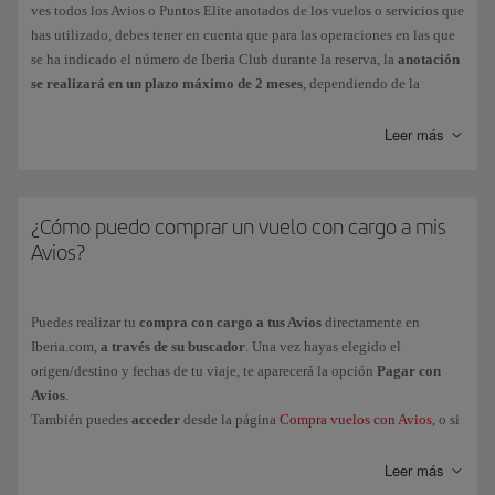
ves todos los Avios o Puntos Elite anotados de los vuelos o servicios que
Reserva tu
asiento con antelación
utilizando
Avios
.
has utilizado, debes tener en cuenta que para las operaciones en las que
se ha indicado el número de Iberia Club durante la reserva, la
anotación
se realizará en un plazo máximo de 2 meses
, dependiendo de la
compañía operadora o del partner Iberia Club.
Si
pasado ese tiempo
tus Avios o Puntos Elite
aún no aparecen
Leer más
en tu
cuenta, sigue los siguientes pasos para reclamarlos:
¿Cómo puedo comprar un vuelo con cargo a mis
COMPAÑÍA
PROCESO
Avios?
RECLAMACIÓN
Trayectos ya volados de vuelos con
código
Se gestiona a tr
Iberia
(IB) y
operados
por el Grupo Iberia*,
iberia.com en Mi
Puedes realizar tu
compra con cargo a tus Avios
directamente en
Level
, así como vuelos
operados
por
otras
Iberia/Avios y Pu
Iberia.com,
a través de su buscador
. Una vez hayas elegido el
compañías con código Iberia
o que formen
Elite/ Solicitar Av
origen/destino y fechas de tu viaje, te aparecerá la opción
Pagar con
parte del programa Iberia Club como
Avios
.
compañía asociada
, a excepción de los
operados por ALSA, Avanza o Renfe.
También puedes
acceder
desde la página
Compra vuelos con Avios
, o si
lo prefieres llamando a tu
Centro de servicios de Iberia Club
.
Vuelos
operados
y
comercializados
por
Es necesario envi
Otra posibilidad es
combinar Avios y dinero
; una vez logado, al llegar a
Leer más
Vueling
imagen de la tarj
la página de pago, te aparecerá la opción de utilizar parte del importe en