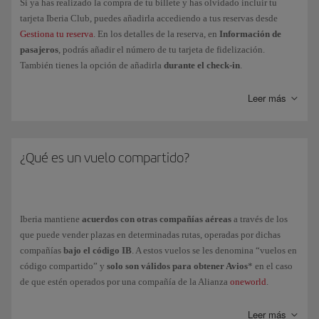
Si tienes más dudas, accede a nuestra página de
Preguntas frecuentes de
Si ya has realizado la compra de tu billete y has olvidado incluir tu
la Cuenta familiar
.
tarjeta Iberia Club, puedes añadirla accediendo a tus reservas desde
Gestiona tu reserva
. En los detalles de la reserva, en
Información de
pasajeros
, podrás añadir el número de tu tarjeta de fidelización.
También tienes la opción de añadirla
durante el check-in
.
Una vez
hayas volado
, deberás gestionarlo a través de Mi Iberia > Mi
Leer más
Iberia Club > Avios y Puntos Elite > Solicitar Avios.
¿Qué es un vuelo compartido?
Iberia mantiene
acuerdos con otras compañías aéreas
a través de los
que puede vender plazas en determinadas rutas, operadas por dichas
compañías
bajo el código IB
. A estos vuelos se les denomina “vuelos en
código compartido” y
solo son válidos para obtener Avios
* en el caso
de que estén operados por una compañía de la Alianza
oneworld
.
Si has
adquirido tu billete a través de iberia.com
y la compañía
Leer más