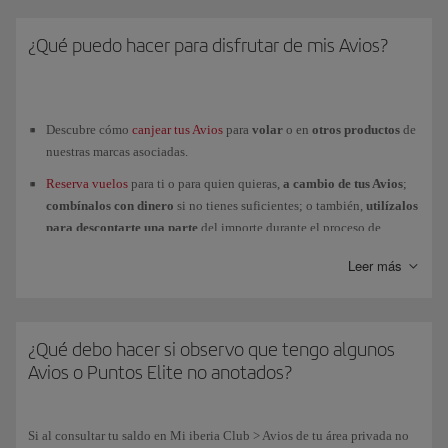
La utilización de Avios para productos y servicios realizados con
Consulta los más de
90
partners
asociados al programa Iberia Club, con
partners no aéreos
deberán gestionarse directamente con cada uno de
los que podrás
obtener y utilizar
tus Avios.
¿Qué puedo hacer para disfrutar de mis Avios?
ellos, teniendo su propia política de devolución.
Descubre cómo
canjear tus Avios
para
volar
o en
otros productos
de
nuestras marcas asociadas.
Reserva vuelos
para ti o para quien quieras,
a cambio de tus Avios
;
combínalos con dinero
si no tienes suficientes; o también,
utilízalos
para descontarte una parte
del importe durante el proceso de
compra. En este último caso, además, conseguirás Avios por los euros
Leer más
de gasto neto realizado (sin incluir impuestos ni tasas).
Canjea tus
Avios
por
estancias en hoteles y alquiler de coches
.
Puedes
comprar y regalar Avios
a cualquier usuario que sea
titular
de
¿Qué debo hacer si observo que tengo algunos
una tarjeta
Iberia Club
.
Avios o Puntos Elite no anotados?
Personaliza tu viaje
adquiriendo
una
mejora de clase
usando tus
Avios, siempre que la tarifa de tu billete sea una Y, B o H y haya
disponibilidad en las
cabinas Premium o Business
.
Si al consultar tu saldo en Mi iberia Club > Avios de tu área privada no