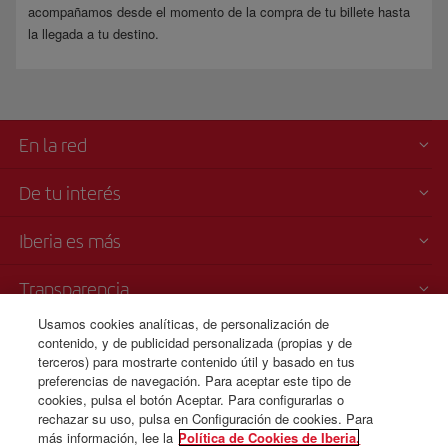
acompañamos desde el momento de la compra de tu billete hasta
la llegada a tu destino.
En la red
De tu interés
Iberia es más
Transparencia
Usamos cookies analíticas, de personalización de
Venta telefónica
contenido, y de publicidad personalizada (propias y de
+31 0 20 796 0087
terceros) para mostrarte contenido útil y basado en tus
preferencias de navegación. Para aceptar este tipo de
Coste: € 0,35 por llamada
cookies, pulsa el botón Aceptar. Para configurarlas o
24 horas de Lunes a Domingo (español e inglés) .
rechazar su uso, pulsa en Configuración de cookies. Para
más información, lee la
Política de Cookies de Iberia.