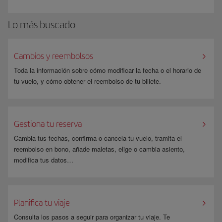
operadora es
American Airlines
,
British Airways
,
Finnair
o
Vueling
te
dirigiremos a su web para que puedas realizar el check-in online. Si la
Lo más buscado
compañía aérea es otra, deberás facturar en el aeropuerto.
Revisa en tu billete el
equipaje facturable gratuito
que está incluido en
tu franquicia. En excesos de peso, de piezas de equipaje y similares, se
Cambios y reembolsos
aplicarán las normas sobre equipajes de la compañía que opera el vuelo.
Toda la información sobre cómo modificar la fecha o el horario de
*Ten en cuenta que
no se pueden comprar billetes con cargo a Avios
tu vuelo, y cómo obtener el reembolso de tu billete.
para volar en estos vuelos, excepto en Vueling y Level.
Gestiona tu reserva
Cambia tus fechas, confirma o cancela tu vuelo, tramita el
reembolso en bono, añade maletas, elige o cambia asiento,
modifica tus datos…
Planifica tu viaje
Consulta los pasos a seguir para organizar tu viaje. Te