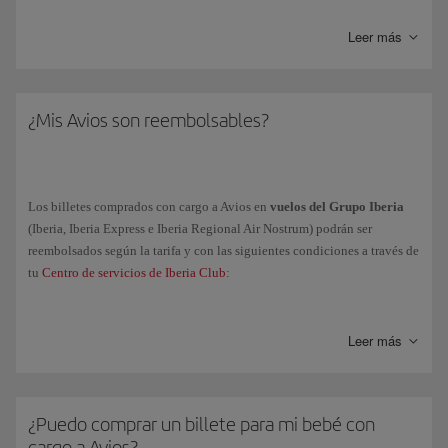
considera actividad la emisión o recepción de Avios por transferencia o
traspaso.
Leer más
El sistema te informará del número de Avios a caducar con una
anticipación mínima de 2 meses y figurará en tu estado de cuenta, que
podrás consultar en iberia.com.
¿Mis Avios son reembolsables?
Una vez caducados,
no
podrás recuperarlos.
Los billetes comprados con cargo a Avios en
vuelos del Grupo Iberia
(Iberia, Iberia Express e Iberia Regional Air Nostrum) podrán ser
reembolsados según la tarifa y con las siguientes condiciones a través de
tu
Centro de servicios de Iberia Club
:
Básica
: admite cambios antes de la salida del vuelo con una
penalización de 25€/40$ y no es reembolsable.
Leer más
Turista Confort
: admite cambios sin cargos antes de la salida del
vuelo y se puede reembolsar con 24h de antelación con una
penalización de 25€/40$. Después del vuelo no se admiten
¿Puedo comprar un billete para mi bebé con
reembolsos totales y/o parciales de tramos no volados.
cargo a Avios?