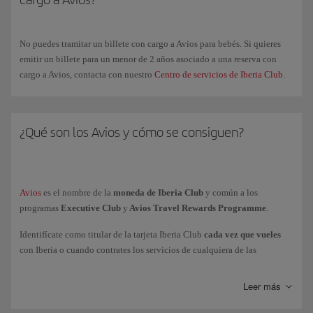
Turista Premium Confort
: admite cambios y reembolsos con 24h de
antelación con una penalización de 25€/40$. Después del vuelo no
se admiten reembolsos totales y/o parciales de tramos no volados.
No puedes tramitar un billete con cargo a Avios para bebés. Si quieres
emitir un billete para un menor de 2 años asociado a una reserva con
Business Confort
: admite cambios y reembolsos con 24h de
cargo a Avios, contacta con nuestro
Centro de servicios de Iberia Club
.
antelación con una penalización de 25€/40$. Después del vuelo no
se admiten reembolsos totales y/o parciales de tramos no volados.
¿Qué son los Avios y cómo se consiguen?
Los billetes comprados con Avios para volar con
otras compañías
aéreas
pertenecientes al Programa Iberia Club:
Cualquier
otra compañía aérea
, incluyendo las de la alianza
Avios
es el nombre de la
moneda de Iberia Club
y común a los
one
world podrán ser reembolsados y admiten cambios según la tarifa.
programas
Executive Club
y
Avios Travel Rewards Programme
.
Consulta las condiciones particulares de cada billete en el momento
de adquirirlo.
Identifícate como titular de la tarjeta Iberia Club
cada vez que vueles
con Iberia o cuando contrates los servicios de cualquiera de las
Los billetes comprados con Avios en vuelos de
Vueling
no admiten
compañías asociadas
al programa. Así obtendrás Avios que podrás
cambios ni reembolsos.
canjear por vuelos, estancias en hoteles, alquileres de coches y otros
Leer más
servicios.