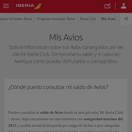
untas frecuentes Iberia
Preguntas frecuentes Iberia
Iberia Club
Mis Avios
Mis Avios
Toda la información sobre tus Avios conseguidos por ser
cliente Iberia Club. Comprueba tu saldo y si caducan.
Averigua cómo puedes disfrutarlos o compartirlos.
¿Dónde puedo consultar mi saldo de Avios?
Puedes consultar tu
saldo de Avios
desde tu área privada, Mi iberia Club
> Avios. Aquí encontrarás los movimientos con
antigüedad máxima del
2015
y podrás acotar la búsqueda por rango de fechas o por categorías
del servicio. Si tienes alguna duda la puedes consultar a través de este