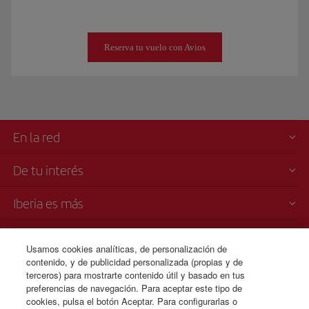
Reserva tu vuelo con Avios
En la red
De tu interés
Iberia es más
Transparencia
Usamos cookies analíticas, de personalización de
contenido, y de publicidad personalizada (propias y de
Venta telefónica
terceros) para mostrarte contenido útil y basado en tus
+507 3 084 260
preferencias de navegación. Para aceptar este tipo de
cookies, pulsa el botón Aceptar. Para configurarlas o