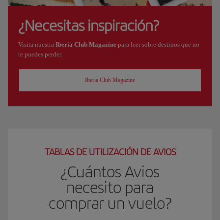
¿Necesitas inspiración?
Visita nuestra
Iberia Club Magazine
para leer sobre destinos que no
te puedes perder.
Iberia Club Magazine
TABLAS DE UTILIZACIÓN DE AVIOS
¿Cuántos Avios
necesito para
comprar un vuelo?