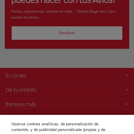
Vuelos, experiencias, mejoras de clase… Puedes llegar muy lejos
usando tus Avios.
Descúbrelo
En la red
De tu interés
Iberia es más
Transparencia
Usamos cookies analíticas, de personalización de
contenido, y de publicidad personalizada (propias y de
Venta telefónica